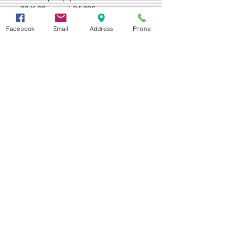
90 Χ 90 με τιμή 24.00€
Facebook
Email
Address
Phone
Δεχόμαστε
Επικοινωνία
Βορείου Ηπείρου 149
104 43
Σεπόλια,
Αθήνα
+30 210 50.14.994
info@yfanta.com
www.yfanta.com
Αρχική
Προσφορές
Όλα τα Προϊόντα
Σχετικά με εμάς
Δωρεάν Μεταφορικά
Εγγραφείτε στη λίστα