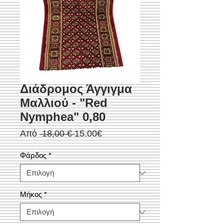
Διάδρομος Άγγιγμα
Μαλλιού - "Red
Nymphea" 0,80
Κανονική
Τιμή
Από
 18,00 € 
15.00€
τιμή
Έκπτωσης
Φάρδος
*
Μήκος
*