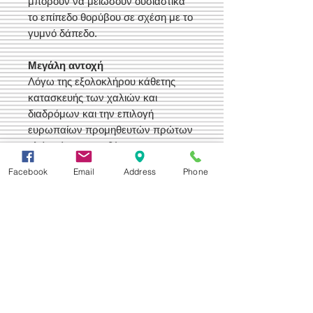
μπορούν να μειώσουν ουσιαστικά
το επίπεδο θορύβου σε σχέση με το
γυμνό δάπεδο.
Μεγάλη αντοχή
Λόγω της εξολοκλήρου κάθετης
κατασκευής των χαλιών και
διαδρόμων και την επιλογή
ευρωπαίων προμηθευτών πρώτων
υλών είμαστε σε θέση να
διασφαλίσουμε την υψηλή και
Facebook
Email
Address
Phone
σταθερή ποιότητα των προϊόντων
μας και την μεγάλη αντοχή τους στη
χρήση.
Άοσμα
Τα χαλιά και οι διάδρομοί μας δεν
έχουν την γνωστή ενοχλητική οσμή.
Αυτό είναι εφικτό λόγο της μεθόδου
κατασκευής τους αλλά και των