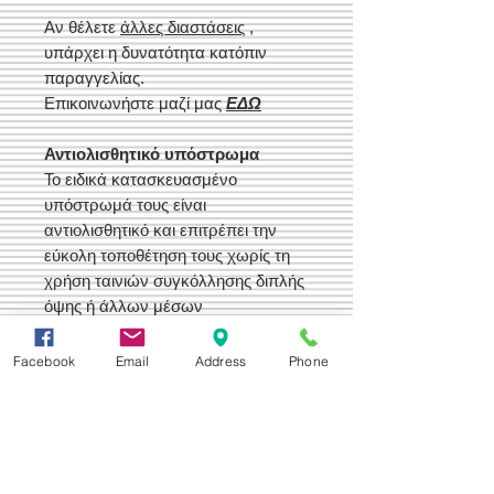
Αν θέλετε
άλλες διαστάσεις
,
υπάρχει η δυνατότητα κατόπιν
παραγγελίας.
Επικοινωνήστε μαζί μας
ΕΔΩ
Αντιολισθητικό υπόστρωμα
Το ειδικά κατασκευασμένο
υπόστρωμά τους είναι
αντιολισθητικό και επιτρέπει την
εύκολη τοποθέτηση τους χωρίς τη
χρήση ταινιών συγκόλλησης διπλής
όψης ή άλλων μέσων
συγκράτησης.
Facebook
Email
Address
Phone
Εύκολος καθαρισμός
Τα χαλιά και οι διάδρομοί μας είναι
Πλενόμενα. Το πέλος τους, αλλά
και το ειδικά κατασκευασμένο
υπόστρωμά τους αντέχει ακόμη και