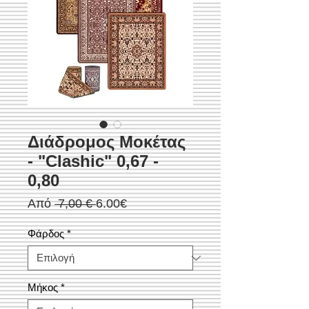
Διάδρομος Μοκέτας
- "Clashic" 0,67 -
0,80
Κανονική
Τιμή
Από
 7,00 € 
6.00€
τιμή
Έκπτωσης
Φάρδος
*
Μήκος
*