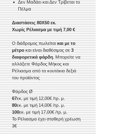
Δεν Μαδάει και Δεν Τρίβεται το
Πέλμα
Διαστάσεις
80X50 εκ.
Χωρίς Ρέλιασμα με τιμή 7,00 €
Ο διάδρομος πωλείται
και με το
μέτρο
και είναι διαθέσιμος σε
3
διαφορετικά φάρδη
. Μ
πορείτε να
αλλάξετε Φάρδος Μήκος και
Ρέλιασμα από τα κουτάκια δεξιά
του προϊόντος
Φάρδος Ø
67
εκ. με τιμή 12,00€ /τρ. μ.
80
εκ. με τιμή 14,00€ /τρ. μ.
100
εκ. με τιμή 17,00€ /τρ. μ.
Το Ρέλιασμα έχει σταθερή χρέωση
3€