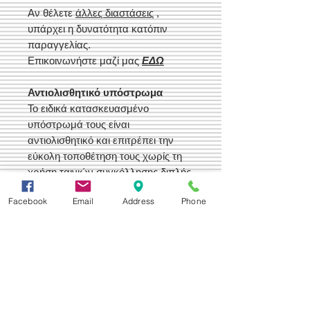
Αν θέλετε
άλλες διαστάσεις
,
υπάρχει η δυνατότητα κατόπιν
παραγγελίας.
Επικοινωνήστε μαζί μας
ΕΔΩ
Αντιολισθητικό υπόστρωμα
Το ειδικά κατασκευασμένο
υπόστρωμά τους είναι
αντιολισθητικό και επιτρέπει την
εύκολη τοποθέτηση τους χωρίς τη
χρήση ταινιών συγκόλλησης διπλής
όψης ή άλλων μέσων
Facebook
Email
Address
Phone
συγκράτησης.
Εύκολος καθαρισμός
Τα χαλιά και οι διάδρομοί μας είναι
Πλενόμενα. Το πέλος τους, αλλά
και το ειδικά κατασκευασμένο
υπόστρωμά τους αντέχει ακόμη και