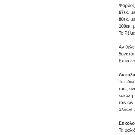
Φάρδος
67
εκ. με
80
εκ. με
100
εκ. 
Το Ρέλι
Αν θέλε
δυνατότ
Επικοιν
Αντιολ
Το ειδι
τους είν
εύκολη 
ταινιών
άλλων 
Εύκολο
Τα χαλιά