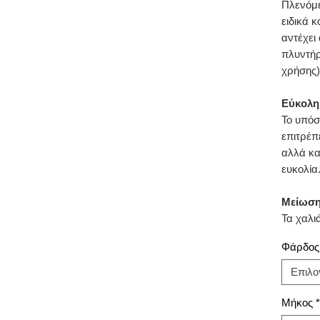
Πλενόμε
ειδικά 
αντέχει
πλυντήρ
χρήσης)
Εύκολη
Το υπόσ
επιτρέπ
αλλά κα
ευκολία
Μείωση
Τα χαλι
Ειδικά 
Φάρδος
μειώσου
σε σχέσ
Επιλο
Μεγάλη
Μήκος
*
Λόγω τη