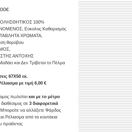
Τιμή
.00€
Έκπτωσης
ΙΟΛΗΣΘΗΤΙΚΟΣ 100%
ΝΟΜΕΝΟΣ, Εύκολος Kαθαρισμός
ΤΑΒΛΗΤΑ ΧΡΩΜΑΤΑ,
ση θορύβου
ΜΟΣ,
ΙΣΤΗΣ ΑΝΤΟΧΗΣ
Μαδάει και Δεν Τρίβεται το Πέλμα
σεις
67X50 εκ.
έλιασμα με τιμή 6,00 €
ομος πωλείται
και με το μέτρο
ι διαθέσιμος σε
3 διαφορετικά
 Μ
πορείτε να αλλάξετε Φάρδος
αι Ρέλιασμα από τα κουτάκια
ου προϊόντος