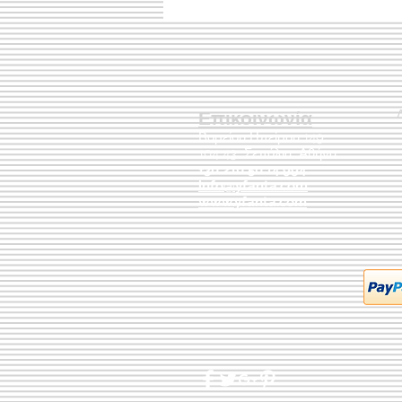
Επικοινωνία
Βορείου Ηπείρου 149
104 43
Σεπόλια,
Αθήνα
+30 210 50.14.994
info@yfanta.com
www.yfanta.com