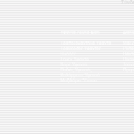
Σύνδ
Υφαντά Λευκά Είδη
Διακ
Τραπεζομάντηλα Υφαντά
Μαξι
Τραβέρσες Υφαντές
Ριχτ
Runner
Πάντ
Σεμέν Υφαντά
Πίνακ
Καρέ Υφαντά
Τσάν
Ποδιές Υφαντές
Θρησ
Καλύμματα Υφαντά
Μαξιλάρια Ύπνου