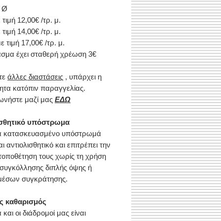
 Ø
 τιμή 12,00€ /τρ. μ.
 τιμή 14,00€ /τρ. μ.
με τιμή 17,00€ /τρ. μ.
ασμα έχει σταθερή χρέωση 3€
τε
άλλες διαστάσεις
, υπάρχει η
ητα κατόπιν παραγγελίας.
ωνήστε μαζί μας
ΕΔΩ
ισθητικό υπόστρωμα
κά κατασκευασμένο υπόστρωμά
αι αντιολισθητικό και επιτρέπει την
τοποθέτηση τους χωρίς τη χρήση
 συγκόλλησης διπλής όψης ή
μέσων συγκράτησης.
ς καθαρισμός
 και οι διάδρομοί μας είναι