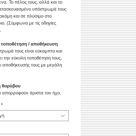
να. Το πέλος τους, αλλά και το
κατασκευασμένο υπόστρωμά τους
 ακόμη και σε πλύσιμο στο
ιο. (Σύμφωνα με τις οδηγίες
.
 τοποθέτηση / αποθήκευση
τρωμά τους είναι εύκαμπτο και
ει την εύκολη τοποθέτηση τους,
ι αποθήκευσής τους με μεγάλη
.
 θορύβου
ά απορροφούν άριστα τον ήχο.
οι διάδρομοι μας μπορούν να
*
ν ουσιαστικά το επίπεδο θορύβου
η με το γυμνό δάπεδο.
γή
 αντοχή
ς εξολοκλήρου κάθετης