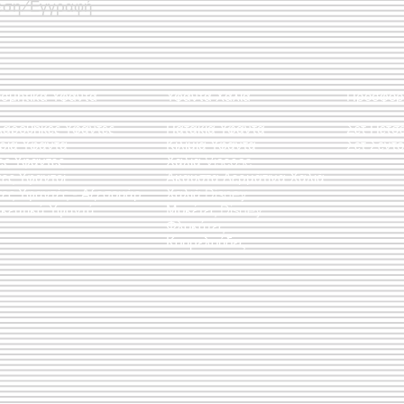
εση/Εγγραφή
οσμητικά Υφαντά
Υφαντά Χαλιά
Προσφορ
λαροθήκες Υφαντές
Πατάκια Υφαντά
Σετ Πετσ
άρια Υφαντά
Κιλίμια Υφαντά
Σετ Σεντό
ες Υφαντές
Χαλιά Viscose
ες Υφαντοί
Άκαυστα Δερμάτινα Χαλιά
τες Υφαντές - Αξεσουάρ
Χαλιά Disney
κευτικά Υφαντά
Μοκέτες Disney
Φλοκάτες
Κουρελούδες