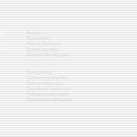
ές
Αρχική
Προσφορές
έτες
Όλα τα Προϊόντα
νια
Σχετικά με εμάς
Δωρεάν Μεταφορικά
Όροι χρήσης
Τρόποι παραγγελίας
Τρόποι πληρωμής
Παράδοση προϊόντων
Πολιτική επιστροφών
Προσωπικά Δεδομένα