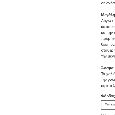
σε σχέσ
Μεγάλη
Λόγω τη
κατασκε
και την
προμηθ
θέση να
σταθερή
την μεγ
Άοσμα
Τα χαλι
την γνω
εφικτό 
αλλά κα
Φάρδος
πρώτων
Επιλο