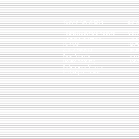
Υφαντά Λευκά Είδη
Διακ
Τραπεζομάντηλα Υφαντά
Μαξι
Τραβέρσες Υφαντές
Ριχτ
Runner
Πάντ
Σεμέν Υφαντά
Πίνακ
Καρέ Υφαντά
Τσάν
Ποδιές Υφαντές
Θρησ
Καλύμματα Υφαντά
Μαξιλάρια Ύπνου