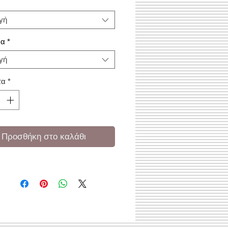
γή
μα
*
γή
τα
*
Προσθήκη στο καλάθι