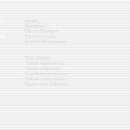
ές
Αρχική
Προσφορές
έτες
Όλα τα Προϊόντα
νια
Σχετικά με εμάς
Δωρεάν Μεταφορικά
Όροι χρήσης
Τρόποι παραγγελίας
Τρόποι πληρωμής
Παράδοση προϊόντων
Πολιτική επιστροφών
Προσωπικά Δεδομένα