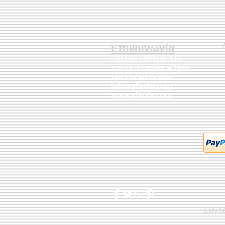
Επικοινωνία
Βορείου Ηπείρου 149
104 43
Σεπόλια,
Αθήνα
+30 210 50.14.994
info@yfanta.com
www.yfanta.com
Σύνδ