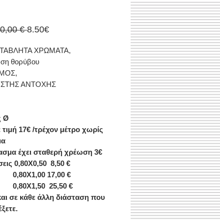
Κανονική
Τιμή
10,00 € 
8.50€
τιμή
Έκπτωσης
ΤΑΒΛΗΤΑ ΧΡΩΜΑΤΑ,
ση θορύβου
ΜΟΣ,
ΙΣΤΗΣ ΑΝΤΟΧΗΣ
 Ø
ε τιμή 17€ /τρέχον μέτρο χωρίς
μα
ασμα έχει σταθερή χρέωση 3€
εις 0,80X0,50 8,50 €
Χ1,00 17,00 €
0Χ1,50
25,50 €
και σε κάθε άλλη διάσταση που
έξετε.