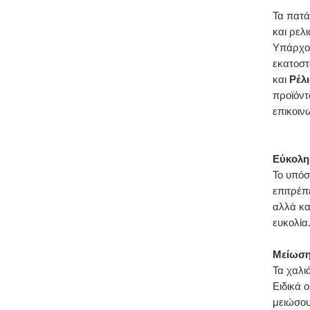
Τα πατά
και ρελ
Υπάρχου
εκατοστ
και
Ρέλ
προϊόντ
ε
πικοιν
Εύκολη
Το υπόσ
επιτρέπ
αλλά κα
ευκολία
Μείωση
Τα χαλι
Ειδικά 
μειώσου