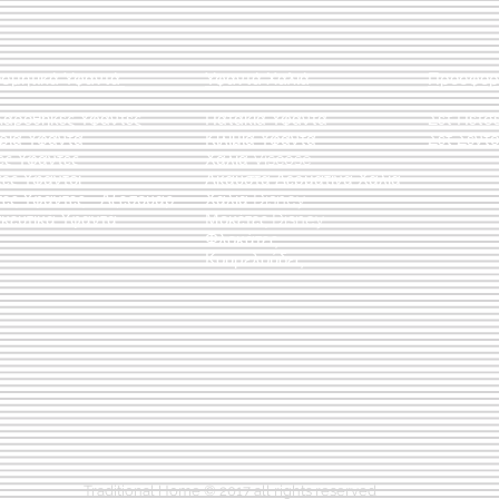
οσμητικά Υφαντά
Υφαντά Χαλιά
Προσφορ
λαροθήκες Υφαντές
Πατάκια Υφαντά
Σετ Πετσ
άρια Υφαντά
Κιλίμια Υφαντά
Σετ Σεντό
ες Υφαντές
Χαλιά Viscose
ες Υφαντοί
Άκαυστα Δερμάτινα Χαλιά
τες Υφαντές - Αξεσουάρ
Χαλιά Disney
κευτικά Υφαντά
Μοκέτες Disney
Φλοκάτες
Κουρελούδες
Traditional Home © 2017 all rights reserved