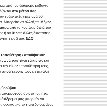
κια από τον διάδρομο κόβονται
ιάζονται
στα μέτρα σας
.
ν ενδεικτικές τιμές ανά 50
ά. Μπορείτε να αλλάξετε
Μήκος
ιασμα
από τα κουτάκια δεξιά του
ος ή αν θέλετε άλλες διαστάσεις
ωνήστε μαζί μας
ΕΔΩ
 τοποθέτηση / αποθήκευση
τρωμά τους είναι εύκαμπτο και
ει την εύκολη τοποθέτηση τους,
ι αποθήκευσής τους με μεγάλη
.
 θορύβου
ά απορροφούν άριστα τον ήχο.
οι διάδρομοι μας μπορούν να
ν ουσιαστικά το επίπεδο θορύβου