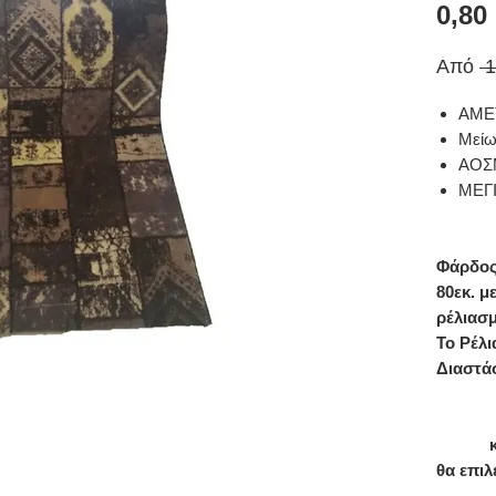
0,80
Από
 
ΑΜΕ
Μείω
ΑΟΣ
ΜΕΓ
Φάρδος
80εκ. μ
ρέλιασ
Το Ρέλι
Διαστάσ
0,80
0,8
θα επιλ