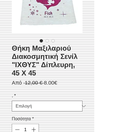
Θήκη Μαξιλαριού
Διακοσμητική Σενίλ
"ΙΧΘΥΣ" Δίπλευρη,
45 X 45
Κανονική
Τιμή
Από
 12,00 € 
8.00€
τιμή
Έκπτωσης
.
*
Ποσότητα
*