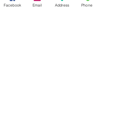
Facebook
Email
Address
Phone
Δεχόμαστε
Επικοινωνία
Βορείου Ηπείρου 149
104 43
Σεπόλια,
Αθήνα
+30 210 50.14.994
info@yfanta.com
www.yfanta.com
Αρχική
Προσφορές
Όλα τα Προϊόντα
Σχετικά με εμάς
Δωρεάν Μεταφορικά
Εγγραφείτε στη λίστα
αλληλογραφίας μας