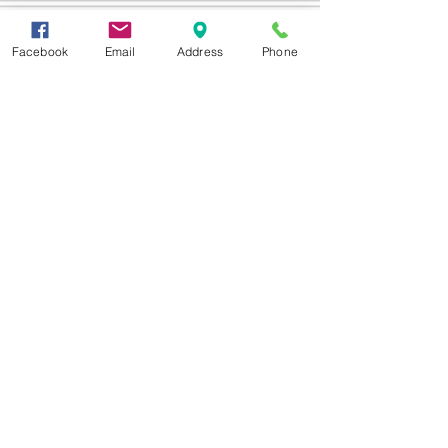
Facebook
Email
Address
Phone
Δεχόμαστε
Επικοινωνία
Βορείου Ηπείρου 149
104 43
Σεπόλια,
Αθήνα
+30 210 50.14.994
info@yfanta.com
www.yfanta.com
Αρχική
Προσφορές
Όλα τα Προϊόντα
Σχετικά με εμάς
Δωρεάν Μεταφορικά
Εγγραφείτε στη λίστα
αλληλογραφίας μας