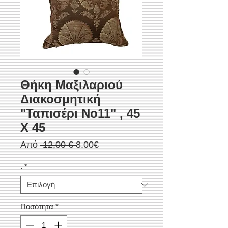
Θήκη Μαξιλαριού
Διακοσμητική
"Ταπισέρι Νο11" , 45
X 45
Κανονική
Τιμή
Από
 12,00 € 
8.00€
τιμή
Έκπτωσης
.
*
Ποσότητα
*