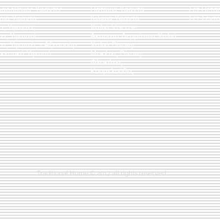
λαροθήκες Υφαντές
Πατάκια Υφαντά
Σετ Πετσ
άρια Υφαντά
Κιλίμια Υφαντά
Σετ Σεντό
ες Υφαντές
Χαλιά Viscose
ες Υφαντοί
Άκαυστα Δερμάτινα Χαλιά
τες Υφαντές - Αξεσουάρ
Χαλιά Disney
κευτικά Υφαντά
Μοκέτες Disney
Φλοκάτες
Κουρελούδες
Traditional Home © 2017 all rights reserved