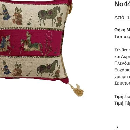
Νο44
Από
 
Θήκη Μ
Ταπισερ
Σύνθεση
και Ακρ
Πλενόμε
Ευχάρισ
χρώμα 
Σε εντυ
Τιμή έκ
Τιμή Γέ
.
*