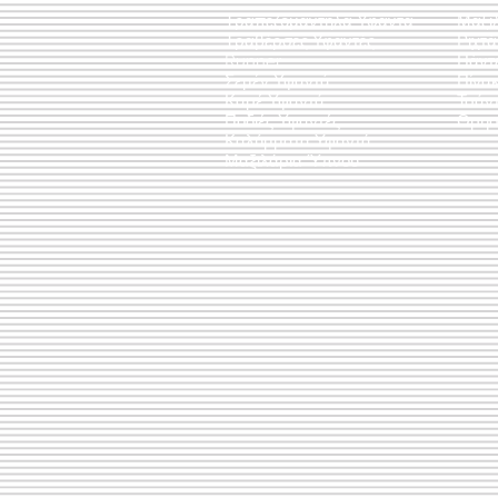
Τραπεζομάντηλα Υφαντά
Μαξι
Τραβέρσες Υφαντές
Ριχτ
Runner
Πάντ
Σεμέν Υφαντά
Πίνακ
Καρέ Υφαντά
Τσάν
Ποδιές Υφαντές
Θρησ
Καλύμματα Υφαντά
Μαξιλάρια Ύπνου