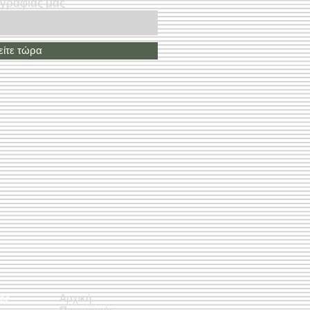
ογραφίας μας
ίτε τώρα
ές
Αρχική