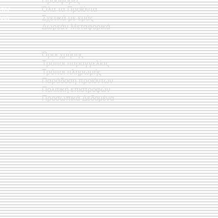
Προσφορές
έτες
Όλα τα Προϊόντα
νια
Σχετικά με εμάς
Δωρεάν Μεταφορικά
Όροι χρήσης
Τρόποι παραγγελίας
Τρόποι πληρωμής
Παράδοση προϊόντων
Πολιτική επιστροφών
Προσωπικά Δεδομένα