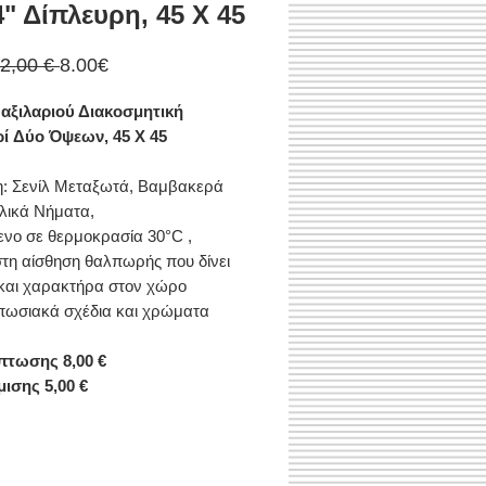
" Δίπλευρη, 45 X 45
Κανονική
Τιμή
12,00 € 
8.00€
τιμή
Έκπτωσης
αξιλαριού Διακοσμητική
ί Δύο Όψεων, 45 X 45
: Σενίλ Μεταξωτά, Βαμβακερά
ιλικά Νήματα,
νο σε θερμοκρασία 30°C ,
τη αίσθηση θαλπωρής που δίνει
και χαρακτήρα στον χώρο
πωσιακά σχέδια και χρώματα
πτωσης 8,00 €
μισης 5,00 €