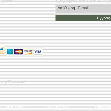
Εγγραφείτε στη λίστα αλληλ
Δεχόμαστε
Εγγραφε
εση/Εγγραφή
οσμητικά Υφαντά
Υφαντά Χαλιά
Προσφορ