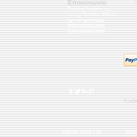
Επικοινωνία
Βορείου Ηπείρου 149
104 43
Σεπόλια,
Αθήνα
+30 210 50.14.994
info@yfanta.com
www.yfanta.com
Σύνδ
Υφαντά Λευκά Είδη
Διακ