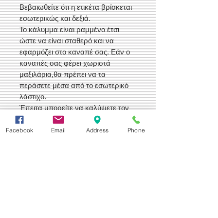
Βεβαιωθείτε ότι η ετικέτα βρίσκεται
εσωτερικώς και δεξιά.
Το κάλυμμα είναι ραμμένο έτσι
ώστε να είναι σταθερό και να
εφαρμόζει στο καναπέ σας. Εάν ο
καναπές σας φέρει χωριστά
μαξιλάρια,θα πρέπει να τα
περάσετε μέσα από το εσωτερικό
λάστιχο.
Έπειτα μπορείτε να καλύψετε τον
υπόλοιπο καναπέ και να
“στριμώξετε” το επιπλέον ύφασμα
Facebook
Email
Address
Phone
ανάμεσα στις χαραμάδες μεταξύ
πλάτης, μπράτσων και μαξιλαριών.
Δεχόμαστε