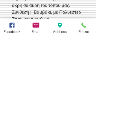
άκρη σε άκρη του τόπου μας.
Σύνθεση : Βαμβάκι, με Πολυεστερ
Σπαν και Ακρυλικό.
Ελληνικής Παραγωγής
Facebook
Email
Address
Phone
Δεχόμαστε
Επικοινωνία
Βορείου Ηπείρου 149
104 43
Σεπόλια,
Αθήνα
+30 210 50.14.994
info@yfanta.com
www.yfanta.com
Αρχική
Προσφορές
Όλα τα Προϊόντα
Σχετικά με εμάς