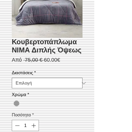
Κουβερτοπάπλωμα
NIMA Διπλής Όψεως
Κανονική
Τιμή
Από
 75,00 € 
60.00€
τιμή
Έκπτωσης
Διαστάσεις
*
Χρώμα
*
Ποσότητα
*