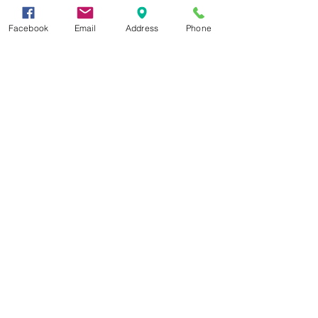
Facebook
Email
Address
Phone
Δεχόμαστε
Επικοινωνία
Βορείου Ηπείρου 149
104 43
Σεπόλια,
Αθήνα
+30 210 50.14.994
info@yfanta.com
www.yfanta.com
Αρχική
Προσφορές
Όλα τα Προϊόντα
Σχετικά με εμάς
Δωρεάν Μεταφορικά
Εγγραφείτε στη λίστα
αλληλογραφίας μας