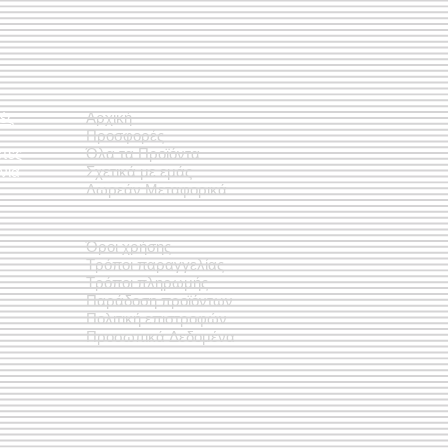
ές
Αρχική
Προσφορές
έτες
Όλα τα Προϊόντα
νια
Σχετικά με εμάς
Δωρεάν Μεταφορικά
Όροι χρήσης
Τρόποι παραγγελίας
Τρόποι πληρωμής
Παράδοση προϊόντων
Πολιτική επιστροφών
Προσωπικά Δεδομένα