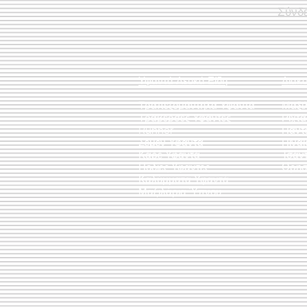
Σύνδ
Υφαντά Λευκά Είδη
Διακ
Τραπεζομάντηλα Υφαντά
Μαξι
Τραβέρσες Υφαντές
Ριχτ
Runner
Πάντ
Σεμέν Υφαντά
Πίνακ
Καρέ Υφαντά
Τσάν
Ποδιές Υφαντές
Θρησ
Καλύμματα Υφαντά
Μαξιλάρια Ύπνου