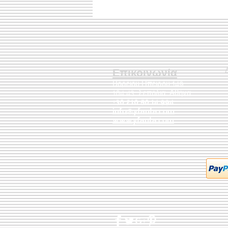
Επικοινωνία
Βορείου Ηπείρου 149
104 43
Σεπόλια,
Αθήνα
+30 210 50.14.994
info@yfanta.com
www.yfanta.com