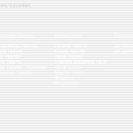
εση/Εγγραφή
οσμητικά Υφαντά
Υφαντά Χαλιά
Προσφορ
λαροθήκες Υφαντές
Πατάκια Υφαντά
Σετ Πετσ
άρια Υφαντά
Κιλίμια Υφαντά
Σετ Σεντό
ες Υφαντές
Χαλιά Viscose
ες Υφαντοί
Άκαυστα Δερμάτινα Χαλιά
τες Υφαντές - Αξεσουάρ
Χαλιά Disney
κευτικά Υφαντά
Μοκέτες Disney
Φλοκάτες
Κουρελούδες