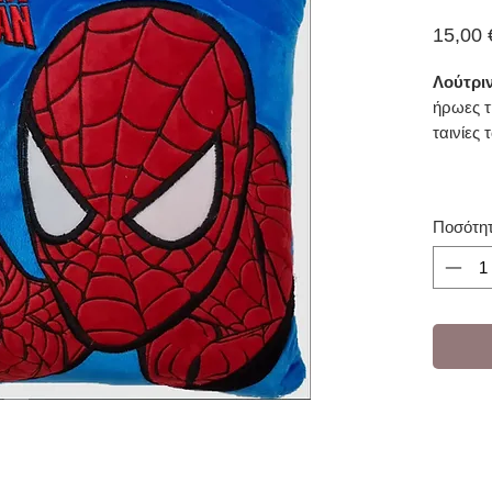
15,00 
Λούτριν
ήρωες τ
ταινίες 
Ποσότη