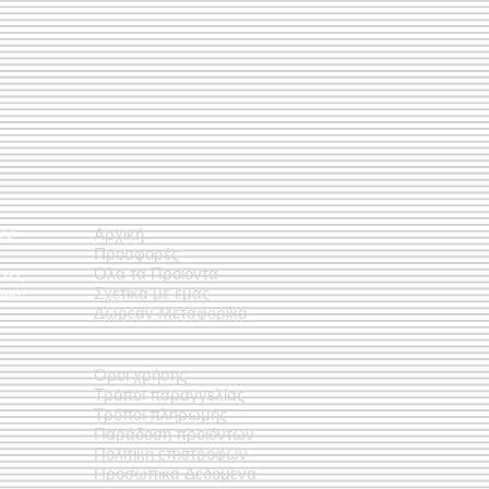
ές
Αρχική
Προσφορές
έτες
Όλα τα Προϊόντα
νια
Σχετικά με εμάς
Δωρεάν Μεταφορικά
Όροι χρήσης
Τρόποι παραγγελίας
Τρόποι πληρωμής
Παράδοση προϊόντων
Πολιτική επιστροφών
Προσωπικά Δεδομένα