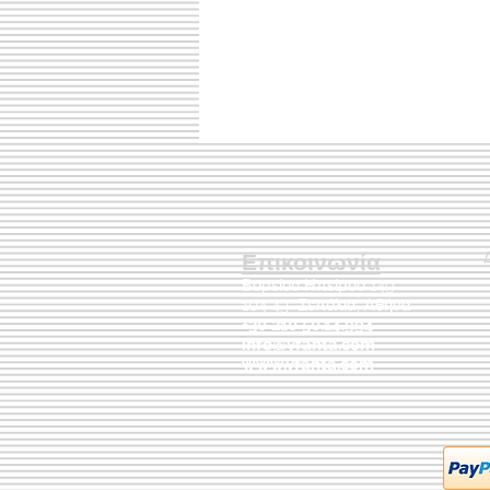
Επικοινωνία
Βορείου Ηπείρου 149
104 43
Σεπόλια,
Αθήνα
+30 210 50.14.994
info@yfanta.com
www.yfanta.com