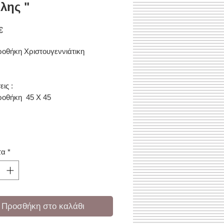
λης "
Τιμή
€
οθήκη Χριστουγεννιάτικη
εις :
ροθήκη 45 Χ 45
τα
*
Προσθήκη στο καλάθι