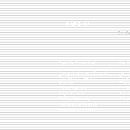
Σύνδ
Υφαντά Λευκά Είδη
Διακ
Τραπεζομάντηλα Υφαντά
Μαξι
Τραβέρσες Υφαντές
Ριχτ
Runner
Πάντ
Σεμέν Υφαντά
Πίνακ
Καρέ Υφαντά
Τσάν
Ποδιές Υφαντές
Θρησ
Καλύμματα Υφαντά
Μαξιλάρια Ύπνου