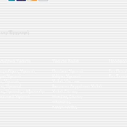
εση/Εγγραφή
οσμητικά Υφαντά
Υφαντά Χαλιά
Προσφορ
λαροθήκες Υφαντές
Πατάκια Υφαντά
Σετ Πετσ
άρια Υφαντά
Κιλίμια Υφαντά
Σετ Σεντό
ες Υφαντές
Χαλιά Viscose
ες Υφαντοί
Άκαυστα Δερμάτινα Χαλιά
τες Υφαντές - Αξεσουάρ
Χαλιά Disney
κευτικά Υφαντά
Μοκέτες Disney
Φλοκάτες
Κουρελούδες