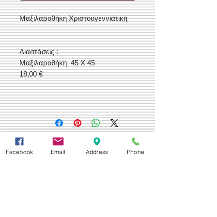
Μαξιλαροθήκη Χριστουγεννιάτικη
Διαστάσεις :
Μαξιλαροθήκη 45 Χ 45
18,00 €
Δεχόμαστε
Facebook
Email
Address
Phone
Επικοινωνία
Βορείου Ηπείρου 149
104 43
Σεπόλια,
Αθήνα
+30 210 50.14.994
info@yfanta.com