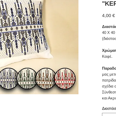
"ΚΕ
4,00 €
Διαστάσ
40 Χ 40 
(διάστα
Χρώμα
Καφέ.
Παραδο
μας μετ
πατρίδα
σχέδια 
Σύνθεση
και Ακρ
Διαστάσ