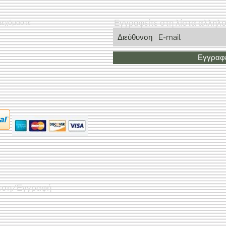
Εγγραφείτε στη λίστα αλληλ
Δεχόμαστε
Εγγραφε
εση/Εγγραφή