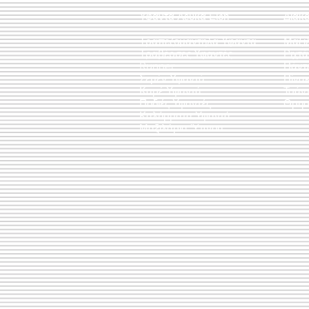
Υφαντά Λευκά Είδη
Διακ
Τραπεζομάντηλα Υφαντά
Μαξι
Τραβέρσες Υφαντές
Ριχτ
Runner
Πάντ
Σεμέν Υφαντά
Πίνακ
Καρέ Υφαντά
Τσάν
Ποδιές Υφαντές
Θρησ
Καλύμματα Υφαντά
Μαξιλάρια Ύπνου