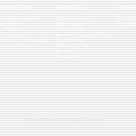
οσμητικά Υφαντά
Υφαντά Χαλιά
Προσφορ
λαροθήκες Υφαντές
Πατάκια Υφαντά
Σετ Πετσ
άρια Υφαντά
Κιλίμια Υφαντά
Σετ Σεντό
ες Υφαντές
Χαλιά Viscose
ες Υφαντοί
Άκαυστα Δερμάτινα Χαλιά
τες Υφαντές - Αξεσουάρ
Χαλιά Disney
κευτικά Υφαντά
Μοκέτες Disney
Φλοκάτες
Κουρελούδες
Traditional Home © 2017 all rights reserved