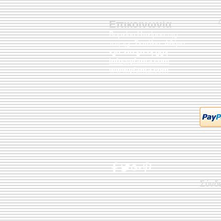
Επικοινωνία
Βορείου Ηπείρου 149
104 43
Σεπόλια,
Αθήνα
+30 210 50.14.994
info@yfanta.com
www.yfanta.com
Σύνδ