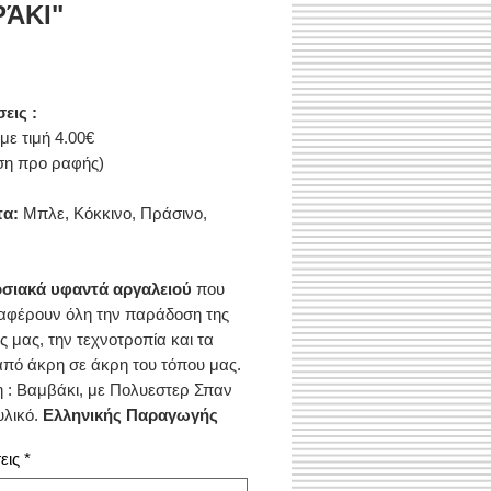
ΡΆΚΙ"
Τιμή
εις :
με τιμή 4.00€
ση προ ραφής)
τα
:
Μπλε, Κόκκινο, Πράσινο,
σιακά υφαντά αργαλειού
που
αφέρουν όλη την παράδοση της
ς μας, την τεχνοτροπία και τα
από άκρη σε άκρη του τόπου μας.
 : Βαμβάκι, με Πολυεστερ Σπαν
υλικό.
Ελληνικής Παραγωγής
εις
*