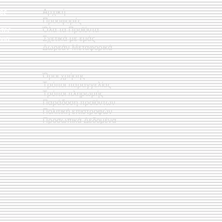
ές
Αρχική
Προσφορές
έτες
Όλα τα Προϊόντα
νια
Σχετικά με εμάς
Δωρεάν Μεταφορικά
Όροι χρήσης
Τρόποι παραγγελίας
Τρόποι πληρωμής
Παράδοση προϊόντων
Πολιτική επιστροφών
Προσωπικά Δεδομένα