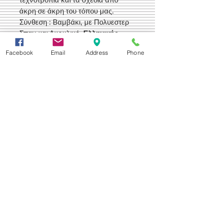
άκρη σε άκρη του τόπου μας.
Σύνθεση : Βαμβάκι, με Πολυεστερ
Σπαν και Ακρυλικό.
Ελληνικής
Παραγωγής
Facebook
Email
Address
Phone
Δεχόμαστε
Επικοινωνία
Βορείου Ηπείρου 149
104 43
Σεπόλια,
Αθήνα
+30 210 50.14.994
info@yfanta.com
www.yfanta.com
Αρχική
Προσφορές
Όλα τα Προϊόντα
Σχετικά με εμάς