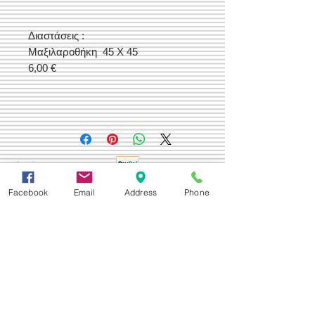
Διαστάσεις :
Μαξιλαροθήκη 45 Χ 45
6,00 €
Δεχόμαστε
Facebook
Email
Address
Phone
Επικοινωνία
Βορείου Ηπείρου 149
104 43
Σεπόλια,
Αθήνα
+30 210 50.14.994
info@yfanta.com
www.yfanta.com
Αρχική