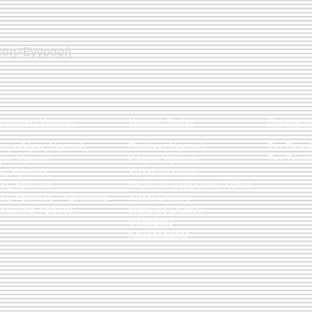
εση/Εγγραφή
οσμητικά Υφαντά
Υφαντά Χαλιά
Προσφορ
λαροθήκες Υφαντές
Πατάκια Υφαντά
Σετ Πετσ
άρια Υφαντά
Κιλίμια Υφαντά
Σετ Σεντό
ες Υφαντές
Χαλιά Viscose
ες Υφαντοί
Άκαυστα Δερμάτινα Χαλιά
τες Υφαντές - Αξεσουάρ
Χαλιά Disney
κευτικά Υφαντά
Μοκέτες Disney
Φλοκάτες
Κουρελούδες