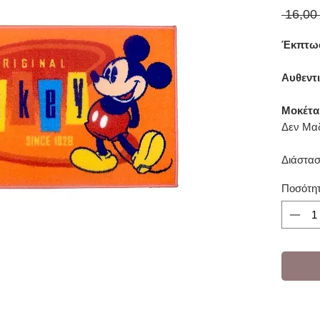
 16,00
Έκπτωσ
Αυθεντ
Μοκέτα
Δεν Μαδ
Διάστασ
Ποσότη