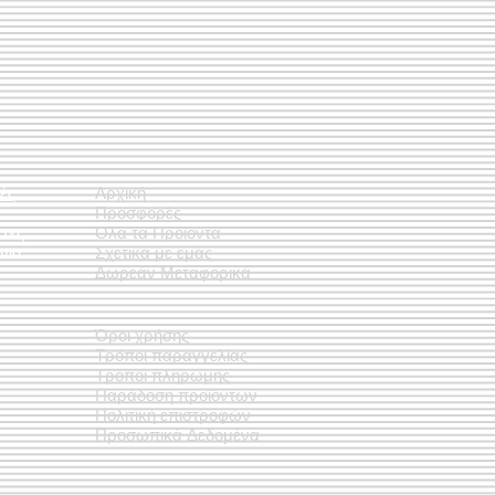
ές
Αρχική
Προσφορές
έτες
Όλα τα Προϊόντα
νια
Σχετικά με εμάς
Δωρεάν Μεταφορικά
Όροι χρήσης
Τρόποι παραγγελίας
Τρόποι πληρωμής
Παράδοση προϊόντων
Πολιτική επιστροφών
Προσωπικά Δεδομένα