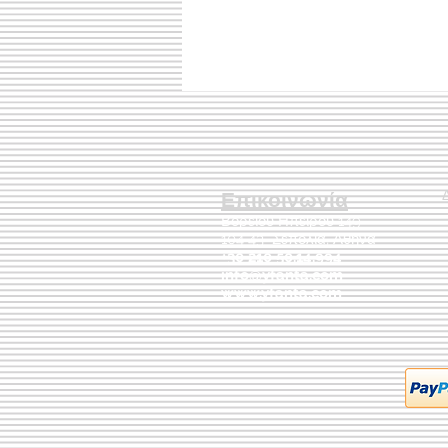
Επικοινωνία
Βορείου Ηπείρου 149
104 43
Σεπόλια,
Αθήνα
+30 210 50.14.994
info@yfanta.com
www.yfanta.com