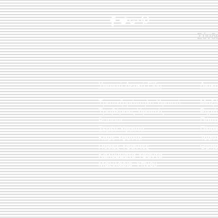
Σύνδ
Υφαντά Λευκά Είδη
Διακ
Τραπεζομάντηλα Υφαντά
Μαξι
Τραβέρσες Υφαντές
Ριχτ
Runner
Πάντ
Σεμέν Υφαντά
Πίνακ
Καρέ Υφαντά
Τσάν
Ποδιές Υφαντές
Θρησ
Καλύμματα Υφαντά
Μαξιλάρια Ύπνου