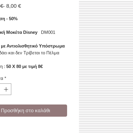
Κανονική
Τιμή
 € 
8,00 €
τιμή
Έκπτωσης
η - 50%
ική Μοκέτα Disney
DM001
 με Αντιολισθητικό Υπόστρωμα
άει και δεν Τρίβεται το Πέλμα
η :
50 X 80 με τιμή 8€
τα
*
Προσθήκη στο καλάθι