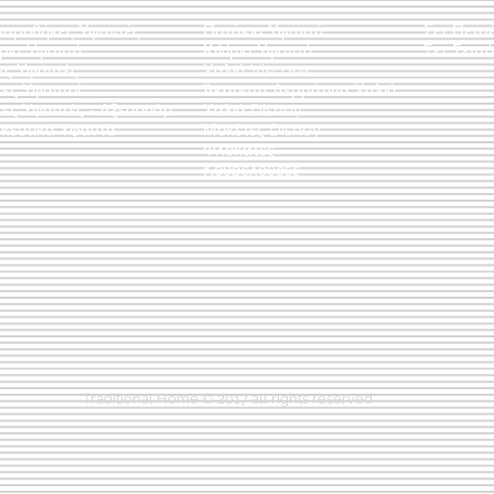
λαροθήκες Υφαντές
Πατάκια Υφαντά
Σετ Πετσ
άρια Υφαντά
Κιλίμια Υφαντά
Σετ Σεντό
ες Υφαντές
Χαλιά Viscose
ες Υφαντοί
Άκαυστα Δερμάτινα Χαλιά
τες Υφαντές - Αξεσουάρ
Χαλιά Disney
κευτικά Υφαντά
Μοκέτες Disney
Φλοκάτες
Κουρελούδες
Traditional Home © 2017 all rights reserved