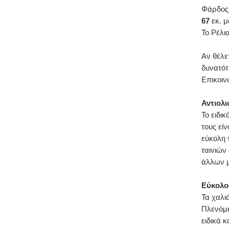
Φάρδος
67
εκ. μ
Το Ρέλι
Αν θέλε
δυνατότ
Επικοιν
Αντιολ
Το ειδι
τους είν
εύκολη 
ταινιών
άλλων 
Εύκολο
Τα χαλιά
Πλενόμε
ειδικά 