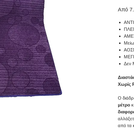
Από
7
ΑΝΤ
ΠΛΕ
ΑΜΕ
Μείω
ΑΟΣ
ΜΕΓ
Δεν 
Διαστά
Χωρίς Ρ
Ο διάδρ
μέτρο
κ
διαφορ
αλλάξετ
από τα 