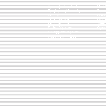
Τραπεζομάντηλα Υφαντά
Μαξι
Τραβέρσες Υφαντές
Ριχτ
Runner
Πάντ
Σεμέν Υφαντά
Πίνακ
Καρέ Υφαντά
Τσάν
Ποδιές Υφαντές
Θρησ
Καλύμματα Υφαντά
Μαξιλάρια Ύπνου