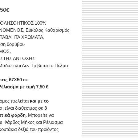
Τιμή
.50€
Έκπτωσης
ΙΟΛΗΣΘΗΤΙΚΟΣ 100%
ΝΟΜΕΝΟΣ, Εύκολος Kαθαρισμός
ΤΑΒΛΗΤΑ ΧΡΩΜΑΤΑ,
ση θορύβου
ΜΟΣ,
ΙΣΤΗΣ ΑΝΤΟΧΗΣ
Μαδάει και Δεν Τρίβεται το Πέλμα
σεις
67X50 εκ.
έλιασμα με τιμή 7,50 €
ομος πωλείται
και με το
αι είναι διαθέσιμος σε
3
ετικά φάρδη
. Μπορείτε να
ε Φάρδος Μήκος και Ρέλιασμα
κουτάκια δεξιά του προϊόντος