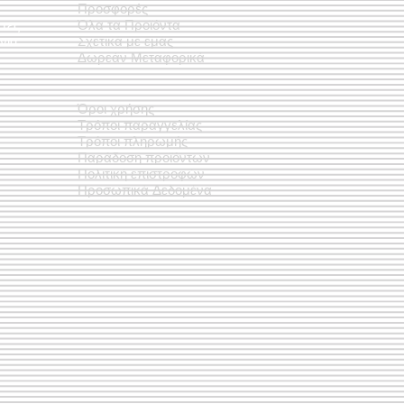
Προσφορές
έτες
Όλα τα Προϊόντα
νια
Σχετικά με εμάς
Δωρεάν Μεταφορικά
Όροι χρήσης
Τρόποι παραγγελίας
Τρόποι πληρωμής
Παράδοση προϊόντων
Πολιτική επιστροφών
Προσωπικά Δεδομένα