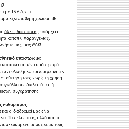
 Ø
ε τιμή 15 € /τρ. μ.
ασμα έχει σταθερή χρέωση 3€
τε
άλλες διαστάσεις
, υπάρχει η
ητα κατόπιν παραγγελίας.
ωνήστε μαζί μας
ΕΔΩ
ισθητικό υπόστρωμα
κά κατασκευασμένο υπόστρωμά
αι αντιολισθητικό και επιτρέπει την
τοποθέτηση τους χωρίς τη χρήση
 συγκόλλησης διπλής όψης ή
μέσων συγκράτησης.
ς καθαρισμός
 και οι διάδρομοί μας είναι
να. Το πέλος τους, αλλά και το
κατασκευασμένο υπόστρωμά τους