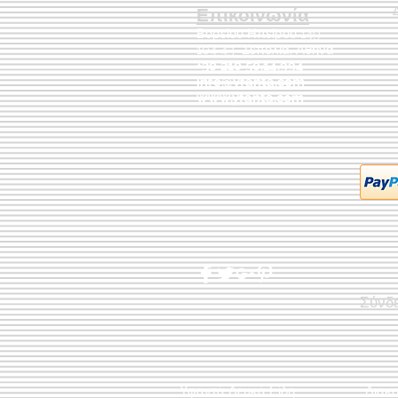
Επικοινωνία
Βορείου Ηπείρου 149
104 43
Σεπόλια,
Αθήνα
+30 210 50.14.994
info@yfanta.com
www.yfanta.com
Σύνδ
Υφαντά Λευκά Είδη
Διακ