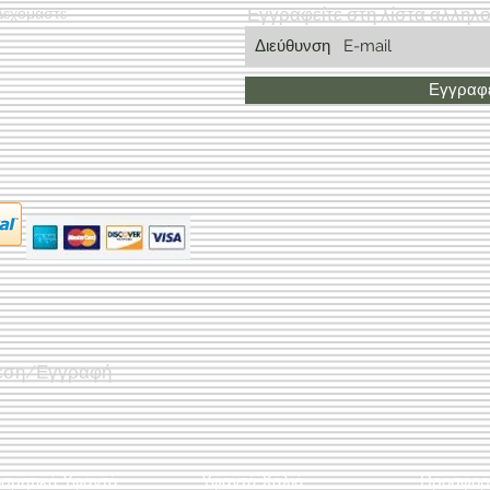
Εγγραφείτε στη λίστα αλληλ
Δεχόμαστε
Εγγραφε
εση/Εγγραφή
οσμητικά Υφαντά
Υφαντά Χαλιά
Προσφορ