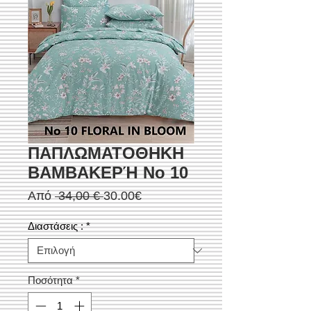
ΠΑΠΛΩΜΑΤΟΘΗΚΗ
ΒΑΜΒΑΚΕΡΉ No 10
Κανονική
Τιμή
Από
 34,00 € 
30.00€
τιμή
Έκπτωσης
Διαστάσεις :
*
Ποσότητα
*