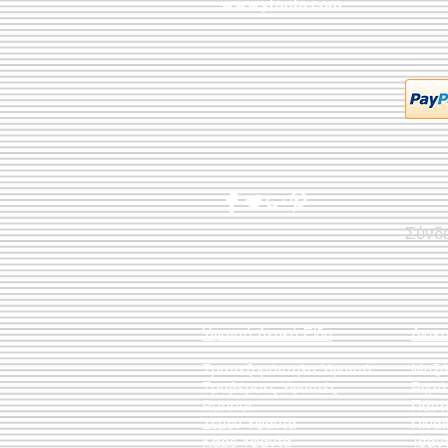
www.yfanta.com
Σύνδ
Υφαντά Λευκά Είδη
Διακ
Τραπεζομάντηλα Υφαντά
Μαξι
Τραβέρσες Υφαντές
Ριχτ
Runner
Πάντ
Σεμέν Υφαντά
Πίνακ
Καρέ Υφαντά
Τσάν