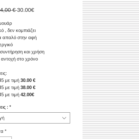
Κανονική
Τιμή
34,00 € 
30.00€
τιμή
Έκπτωσης
μουάρ
κό , δεν κομπιάζει
ρα απαλό στην αφή
εργικό
συντήρηση και χρήση
αντοχή στο χρόνο
εις:
45 με τιμή
30.00 €
45 με τιμή
38.00 €
45 με τιμή
42.00€
ις :
*
γή
τα
*