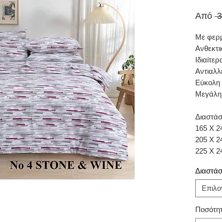
Από
 
Με φερ
Ανθεκτι
Ιδιαίτε
Αντιαλλ
Εύκολη 
Μεγάλη 
Διαστάσ
165 Χ 2
205 Χ 2
225 Χ 2
Διαστάσε
Επιλο
Ποσότη