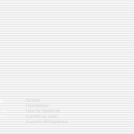
ές
Αρχική
Προσφορές
έτες
Όλα τα Προϊόντα
νια
Σχετικά με εμάς
Δωρεάν Μεταφορικά