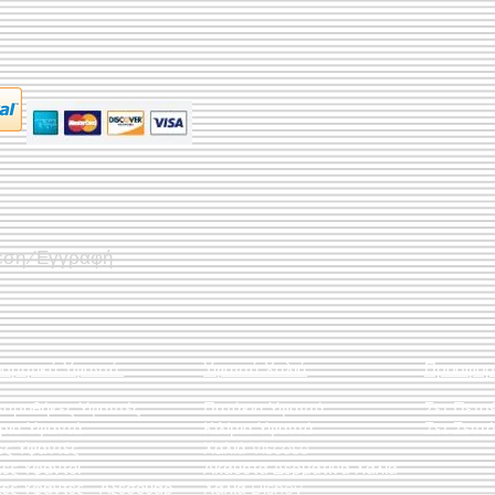
εση/Εγγραφή
οσμητικά Υφαντά
Υφαντά Χαλιά
Προσφορ
λαροθήκες Υφαντές
Πατάκια Υφαντά
Σετ Πετσ
άρια Υφαντά
Κιλίμια Υφαντά
Σετ Σεντό
ες Υφαντές
Χαλιά Viscose
ες Υφαντοί
Άκαυστα Δερμάτινα Χαλιά
τες Υφαντές - Αξεσουάρ
Χαλιά Disney