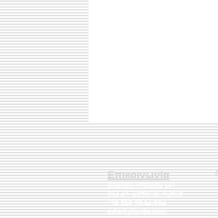
Επικοινωνία
Βορείου Ηπείρου 149
104 43
Σεπόλια,
Αθήνα
+30 210 50.14.994
info@yfanta.com