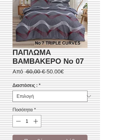
ΠΑΠΛΩΜΑ
ΒΑΜΒΑΚΕΡΟ Νο 07
Κανονική
Τιμή
Από
 60,00 € 
50.00€
τιμή
Έκπτωσης
Διαστάσεις :
*
Ποσότητα
*