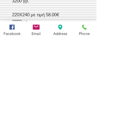
3200 γρ.
220Χ240 με τιμή 58.00€
3800 γρ.
Facebook
Email
Address
Phone
Δεχόμαστε
Επικοινωνία
Βορείου Ηπείρου 149
104 43
Σεπόλια,
Αθήνα
+30 210 50.14.994
info@yfanta.com
www.yfanta.com
Αρχική
Προσφορές
Όλα τα Προϊόντα
Σχετικά με εμάς