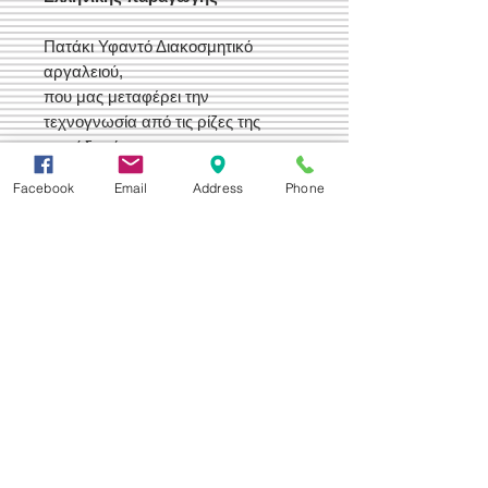
Πατάκι Υφαντό Διακοσμητικό
αργαλειού,
που μας μεταφέρει την
τεχνογνωσία από τις ρίζες της
παράδοσής μας.
Μπορεί να χρησιμοποιηθεί και ως
Facebook
Email
Address
Phone
πάντα για το τοίχο
Δεχόμαστε
Επικοινωνία
Βορείου Ηπείρου 149
104 43
Σεπόλια,
Αθήνα
+30 210 50.14.994
info@yfanta.com
www.yfanta.com