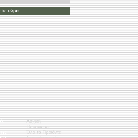
ίτε τώρα
ές
Αρχική
Προσφορές
έτες
Όλα τα Προϊόντα
νια
Σχετικά με εμάς