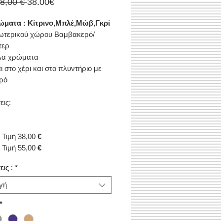
Κανονική
Τιμή
48,00 € 
38.00€
τιμή
Έκπτωσης
ώματα : Κίτρινο,Μπλέ,Μώβ,Γκρί
ωτερικού χώρου Βαμβακερό/
τερ
ηλα χρώματα
ι στο χέρι και στο πλυντήριο με
ρό
εις:
Τιμή 38,00
€
Τιμή 55,00
€
ις :
*
γή
*