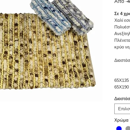
Από
 
Σε 4 χρ
Χαλί εσ
Πολυέσ
Ανεξίτ
Πλένετα
κρύο νε
Διαστάσ
65Χ135 
65Χ190 
Διαστάσε
Επιλο
Χρώμα