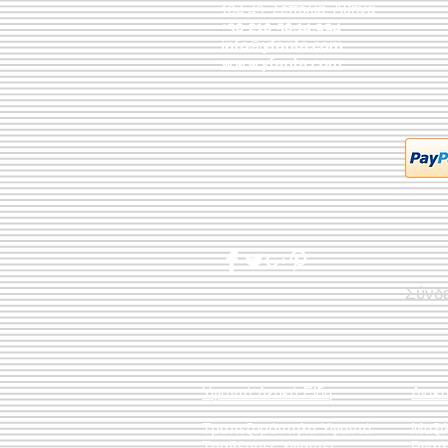
104 43
Σεπόλια,
Αθήνα
+30 210 50.14.994
info@yfanta.com
www.yfanta.com
Σύνδ
Υφαντά Λευκά Είδη
Διακ
Τραπεζομάντηλα Υφαντά
Μαξι
Τραβέρσες Υφαντές
Ριχτ