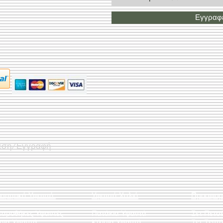
Εγγραφε
εση/Εγγραφή
οσμητικά Υφαντά
Υφαντά Χαλιά
Προσφορ
λαροθήκες Υφαντές
Πατάκια Υφαντά
Σετ Πετσ
άρια Υφαντά
Κιλίμια Υφαντά
Σετ Σεντό