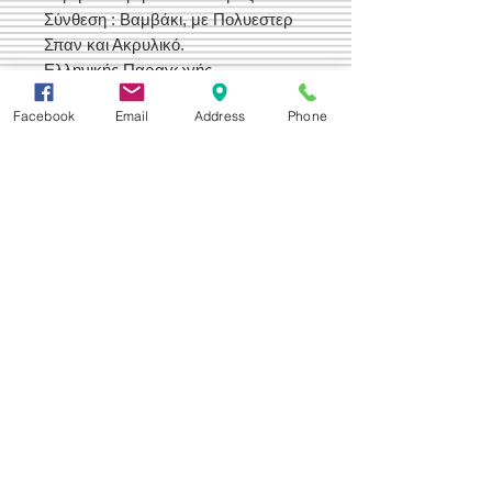
Σύνθεση : Βαμβάκι, με Πολυεστερ
Σπαν και Ακρυλικό.
Ελληνικής Παραγωγής
Facebook
Email
Address
Phone
Δεχόμαστε
Επικοινωνία
Βορείου Ηπείρου 149
104 43
Σεπόλια,
Αθήνα
+30 210 50.14.994
info@yfanta.com
www.yfanta.com
Αρχική
Προσφορές
Όλα τα Προϊόντα
Σχετικά με εμάς