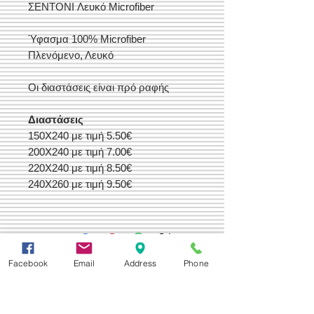
ΣΕΝΤΟΝΙ Λευκό Microfiber
Ύφασμα 100% Microfiber
Πλενόμενο, Λευκό
Οι διαστάσεις είναι πρό ραφής
Διαστάσεις
150Χ240 με τιμή 5.50€
200Χ240 με τιμή 7.00€
220Χ240 με τιμή 8.50€
240Χ260 με τιμή 9.50€
Facebook
Email
Address
Phone
Δεχόμαστε