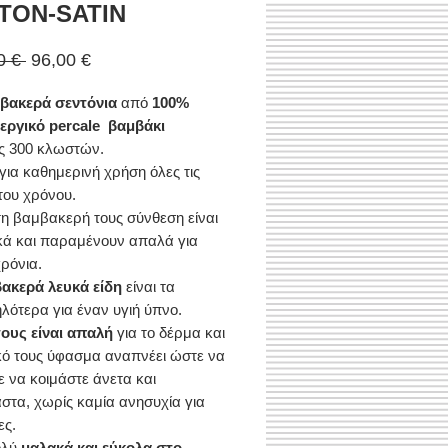
TON-SATIN
Κανονική
Τιμή
0 € 
96,00 €
τιμή
Έκπτωσης
μβακερά σεντόνια
από
100%
εργικό percale βαμβάκι
ς 300 κλωστών.
 για καθημερινή χρήση όλες τις
του χρόνου.
η βαμβακερή τους σύνθεση είναι
κά και παραμένουν απαλά για
ρόνια.
ακερά λευκά είδη
είναι τα
λότερα για έναν υγιή ύπνο.
ους είναι απαλή
για το δέρμα και
κό τους ύφασμα αναπνέει ώστε να
ε να κοιμάστε άνετα και
στα, χωρίς καμία ανησυχία για
ες.
ολύ
μαλακά και εύκολα στο