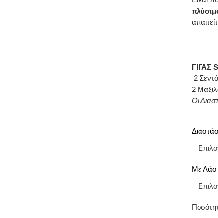
πλύσιμ
απαιτείτ
ΓΙΓΑΣ 
2 Σεντό
2 Μαξιλ
Οι Διασ
Διαστάσε
Επιλο
Με Λάστ
Επιλο
Ποσότη