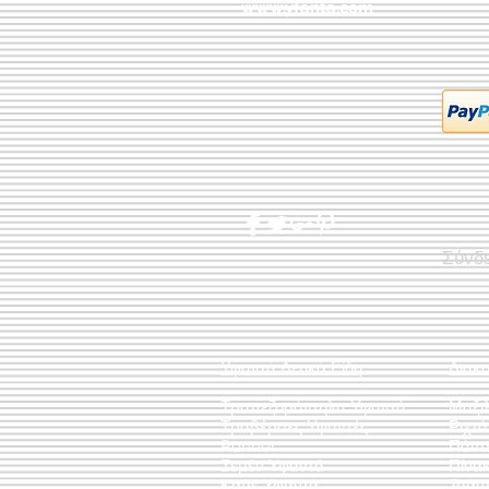
www.yfanta.com
Σύνδ
Υφαντά Λευκά Είδη
Διακ
Τραπεζομάντηλα Υφαντά
Μαξι
Τραβέρσες Υφαντές
Ριχτ
Runner
Πάντ
Σεμέν Υφαντά
Πίνακ
Καρέ Υφαντά
Τσάν