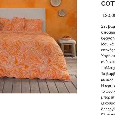
COT
 120,0
Σετ βα
υποαλλ
ύφανση
Ιδανικά
εποχές 
Χάρη στ
ανθεκτι
πολλά χ
Τα
βαμβ
καταλλη
Η
υφή τ
το φυσι
μπορείτ
ξεκούρα
αλλεργί
Είναι π