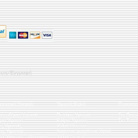
εση/Εγγραφή
οσμητικά Υφαντά
Υφαντά Χαλιά
Προσφορ
λαροθήκες Υφαντές
Πατάκια Υφαντά
Σετ Πετσ
άρια Υφαντά
Κιλίμια Υφαντά
Σετ Σεντό
ες Υφαντές
Χαλιά Viscose
ες Υφαντοί
Άκαυστα Δερμάτινα Χαλιά
τες Υφαντές - Αξεσουάρ
Χαλιά Disney