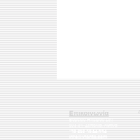
Επικοινωνία
Βορείου Ηπείρου 149
104 43
Σεπόλια,
Αθήνα
+30 210 50.14.994
info@yfanta.com