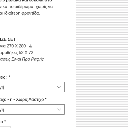
ο
και το σιδέρωμα, χωρίς να
αι ιδιαίτερη φροντίδα.
SIZE ΣΕΤ
νια 270 Χ 280 &
αροθήκες 52 Χ 72
τάσεις Ειναι Προ Ραφής
ις :
*
γή
ιχο - ή - Χωρίς Λάστιχο
*
γή
τα
*