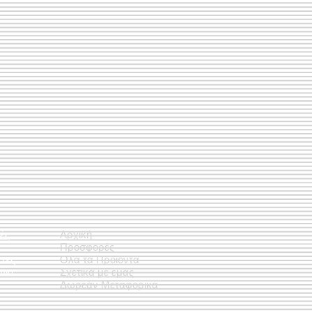
ές
Αρχική
Προσφορές
έτες
Όλα τα Προϊόντα
νια
Σχετικά με εμάς
Δωρεάν Μεταφορικά