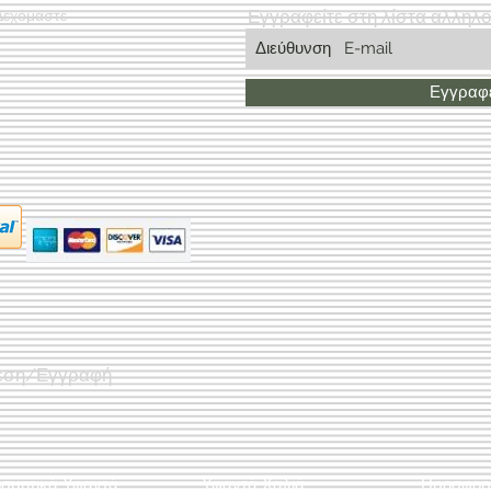
Εγγραφείτε στη λίστα αλληλ
Δεχόμαστε
Εγγραφε
εση/Εγγραφή
οσμητικά Υφαντά
Υφαντά Χαλιά
Προσφορ