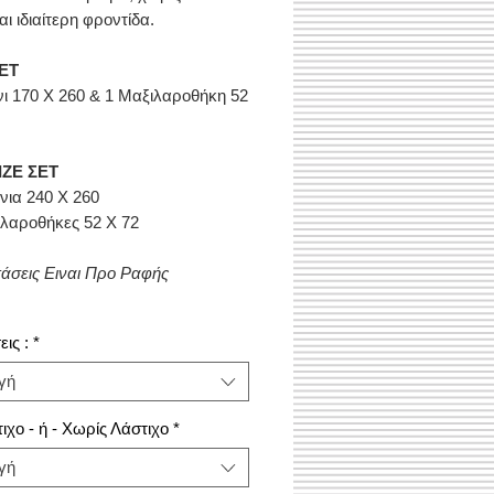
αι ιδιαίτερη φροντίδα.
ΕΤ
νι 170 Χ 260 & 1 Μαξιλαροθήκη 52
IZE ΣΕΤ
νια 240 Χ 260
λαροθήκες 52 Χ 72
τάσεις Ειναι Προ Ραφής
ις :
*
γή
ιχο - ή - Χωρίς Λάστιχο
*
γή