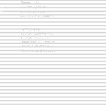
Προσφορές
έτες
Όλα τα Προϊόντα
νια
Σχετικά με εμάς
Δωρεάν Μεταφορικά
Όροι χρήσης
Τρόποι παραγγελίας
Τρόποι πληρωμής
Παράδοση προϊόντων
Πολιτική επιστροφών
Προσωπικά Δεδομένα