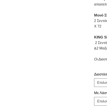
απαιτείτ
Μονό Σ
2 Σεντό
Χ 72
KING S
2 Σεντό
&2 Μαξι
Οι Διασ
Διαστάσε
Επιλο
Με Λάστ
Επιλο