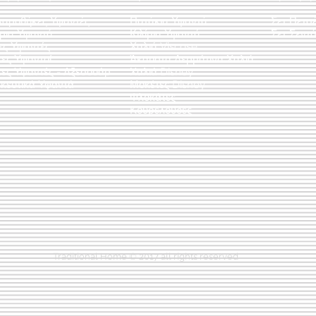
λαροθήκες Υφαντές
Πατάκια Υφαντά
Σετ Πετσ
άρια Υφαντά
Κιλίμια Υφαντά
Σετ Σεντό
ες Υφαντές
Χαλιά Viscose
ες Υφαντοί
Άκαυστα Δερμάτινα Χαλιά
τες Υφαντές - Αξεσουάρ
Χαλιά Disney
κευτικά Υφαντά
Μοκέτες Disney
Φλοκάτες
Κουρελούδες
Traditional Home © 2017 all rights reserved