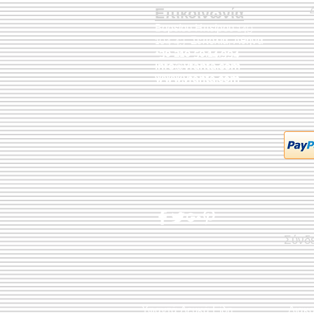
Επικοινωνία
Βορείου Ηπείρου 149
104 43
Σεπόλια,
Αθήνα
+30 210 50.14.994
info@yfanta.com
www.yfanta.com
Σύνδ
Υφαντά Λευκά Είδη
Διακ