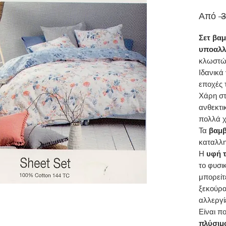
Από
 
Σετ βα
υποαλλ
κλωστώ
Ιδανικά
εποχές 
Χάρη στ
ανθεκτι
πολλά χ
Τα
βαμβ
καταλλη
Η
υφή τ
το φυσι
μπορείτ
ξεκούρα
αλλεργί
Είναι π
πλύσιμ