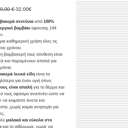
Κανονική
Τιμή
39,00 € 
32.00€
τιμή
Έκπτωσης
μβακερά σεντόνια
από
100%
εργικό βαμβάκι
ύφανσης 144
ν.
 για καθημερινή χρήση όλες τις
του χρόνου.
η βαμβακερή τους σύνθεση είναι
κά και παραμένουν απαλά για
ρόνια.
ακερά λευκά είδη
είναι τα
λότερα για έναν υγιή ύπνο.
ους είναι απαλή
για το δέρμα και
κό τους ύφασμα αναπνέει ώστε να
ε να κοιμάστε άνετα και
στα, χωρίς καμία ανησυχία για
ες.
ολύ
μαλακά και εύκολα στο
ο
και το σιδέρωμα, χωρίς να