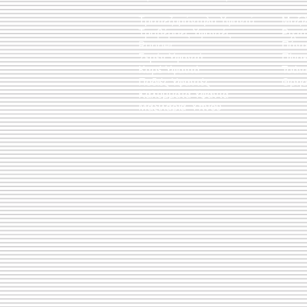
Τραπεζομάντηλα Υφαντά
Μαξι
Τραβέρσες Υφαντές
Ριχτ
Runner
Πάντ
Σεμέν Υφαντά
Πίνακ
Καρέ Υφαντά
Τσάν
Ποδιές Υφαντές
Θρησ
Καλύμματα Υφαντά
Μαξιλάρια Ύπνου