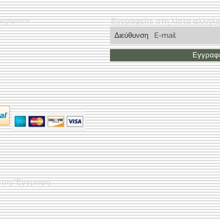
Εγγραφείτε στη λίστα αλληλ
Δεχόμαστε
Εγγραφε
εση/Εγγραφή