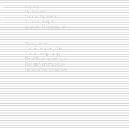
ές
Αρχική
Προσφορές
έτες
Όλα τα Προϊόντα
νια
Σχετικά με εμάς
Δωρεάν Μεταφορικά
Όροι χρήσης
Τρόποι παραγγελίας
Τρόποι πληρωμής
Παράδοση προϊόντων
Πολιτική επιστροφών
Προσωπικά Δεδομένα