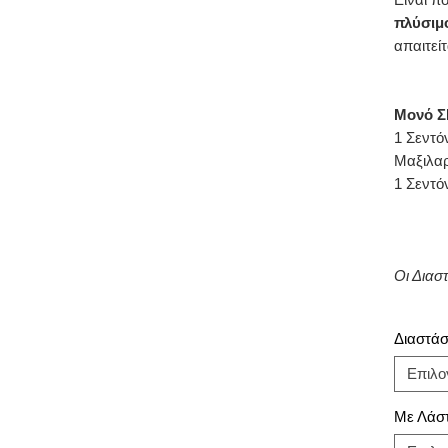
πλύσιμ
απαιτείτ
Μονό Σ
1 Σεντό
Μαξιλαρ
1 Σεντό
Οι Διασ
Διαστάσε
Επιλο
Με Λάστ