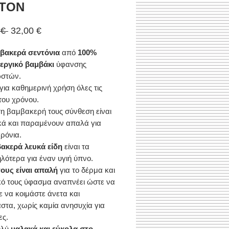
TON
Κανονική
Τιμή
 € 
32,00 €
τιμή
Έκπτωσης
μβακερά σεντόνια
από
100%
εργικό βαμβάκι
ύφανσης
ωστών.
 για καθημερινή χρήση όλες τις
του χρόνου.
η βαμβακερή τους σύνθεση είναι
κά και παραμένουν απαλά για
ρόνια.
ακερά λευκά είδη
είναι τα
λότερα για έναν υγιή ύπνο.
ους είναι απαλή
για το δέρμα και
κό τους ύφασμα αναπνέει ώστε να
ε να κοιμάστε άνετα και
στα, χωρίς καμία ανησυχία για
ες.
ολύ
μαλακά και εύκολα στο