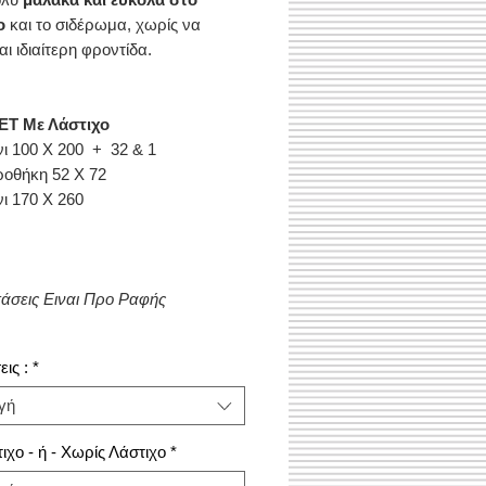
ο
και το σιδέρωμα, χωρίς να
αι ιδιαίτερη φροντίδα.
ΕΤ Με Λάστιχο
νι 100 Χ 200 + 32 & 1
οθήκη 52 Χ 72
νι 170 Χ 260
τάσεις Ειναι Προ Ραφής
ις :
*
γή
ιχο - ή - Χωρίς Λάστιχο
*