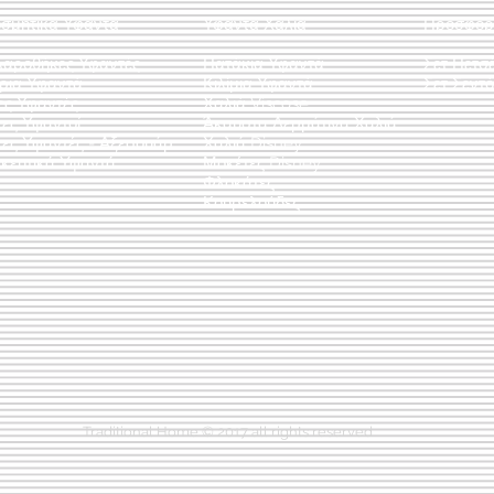
οσμητικά Υφαντά
Υφαντά Χαλιά
Προσφορ
λαροθήκες Υφαντές
Πατάκια Υφαντά
Σετ Πετσ
άρια Υφαντά
Κιλίμια Υφαντά
Σετ Σεντό
ες Υφαντές
Χαλιά Viscose
ες Υφαντοί
Άκαυστα Δερμάτινα Χαλιά
τες Υφαντές - Αξεσουάρ
Χαλιά Disney
κευτικά Υφαντά
Μοκέτες Disney
Φλοκάτες
Κουρελούδες
Traditional Home © 2017 all rights reserved