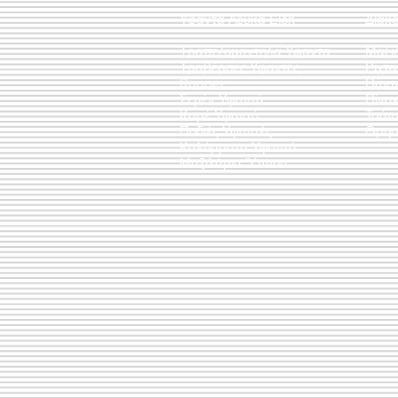
Υφαντά Λευκά Είδη
Διακ
Τραπεζομάντηλα Υφαντά
Μαξι
Τραβέρσες Υφαντές
Ριχτ
Runner
Πάντ
Σεμέν Υφαντά
Πίνακ
Καρέ Υφαντά
Τσάν
Ποδιές Υφαντές
Θρησ
Καλύμματα Υφαντά
Μαξιλάρια Ύπνου