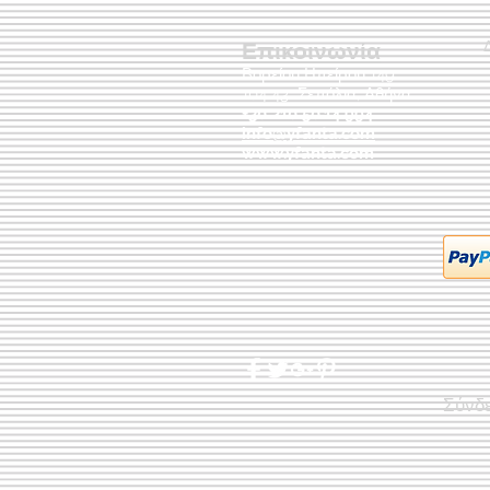
Επικοινωνία
Βορείου Ηπείρου 149
104 43
Σεπόλια,
Αθήνα
+30 210 50.14.994
info@yfanta.com
www.yfanta.com
Σύνδ