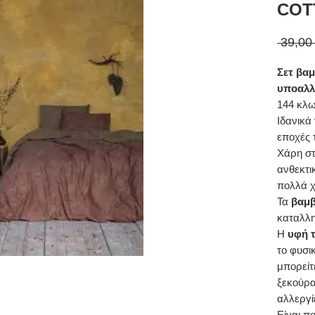
COT
 39,00
Σετ βα
υποαλλ
144 κλ
Ιδανικά
εποχές 
Χάρη στ
ανθεκτι
πολλά χ
Τα
βαμβ
καταλλη
Η
υφή τ
το φυσι
μπορείτ
ξεκούρα
αλλεργί
Είναι π