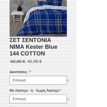
ΣΕΤ ΣΕΝΤΟΝΙΑ
ΝΙΜΑ Kester Blue
144 COTTON
Κανονική
Τιμή
 52,00 € 
42,00 €
τιμή
Έκπτωσης
Διαστάσεις :
*
Με Λάστιχο - ή - Χωρίς Λάστιχο
*