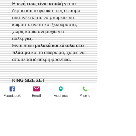
Η
υφή τους είναι απαλή
για το
δέρμα και το φυσικό τους ύφασμα
αναπνέει ώστε να μπορείτε να
κοιμάστε άνετα και ξεκούραστα,
χωρίς καμία ανησυχία για
αλλεργίες.
Είναι πολύ
μαλακά και εύκολα στο
πλύσιμο
και το σιδέρωμα, χωρίς να
απαιτείται ιδιαίτερη φροντίδα.
KING SIZE ΣΕΤ
2 Σεντόνια 240 Χ 260 &
2 Μαξιλαροθήκες 52 Χ 72
Facebook
Email
Address
Phone
Οι Διαστάσεις Ειναι Προ Ραφής