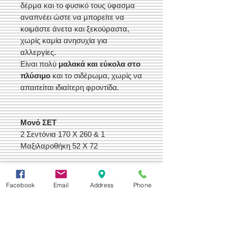
δέρμα και το φυσικό τους ύφασμα
αναπνέει ώστε να μπορείτε να
κοιμάστε άνετα και ξεκούραστα,
χωρίς καμία ανησυχία για
αλλεργίες.
Είναι πολύ
μαλακά και εύκολα στο
πλύσιμο
και το σιδέρωμα, χωρίς να
απαιτείται ιδιαίτερη φροντίδα.
Μονό ΣΕΤ
2 Σεντόνια 170 Χ 260 & 1
Μαξιλαροθήκη 52 Χ 72
KING SIZE ΣΕΤ
2 Σεντόνια 240 Χ 260 &
Facebook
Email
Address
Phone
2 Μαξιλαροθήκες 52 Χ 72
Οι Διαστάσεις Ειναι Προ Ραφής