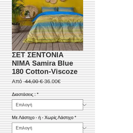
ΣΕΤ ΣΕΝΤΟΝΙΑ
ΝΙΜΑ Samira Blue
180 Cotton-Viscoze
Κανονική
Τιμή
Από
 44,00 € 
36.00€
τιμή
Έκπτωσης
Διαστάσεις :
*
Με Λάστιχο - ή - Χωρίς Λάστιχο
*