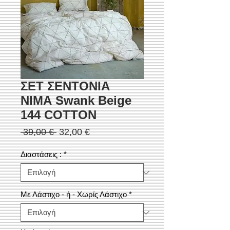
ΣΕΤ ΣΕΝΤΟΝΙΑ
ΝΙΜΑ Swank Beige
144 COTTON
Κανονική
Τιμή
 39,00 € 
32,00 €
τιμή
Έκπτωσης
Διαστάσεις :
*
Με Λάστιχο - ή - Χωρίς Λάστιχο
*