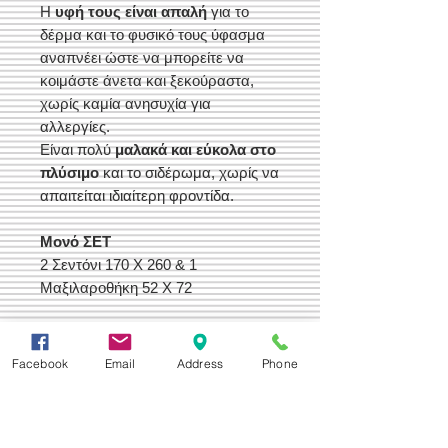
Η
υφή τους είναι απαλή
για το
δέρμα και το φυσικό τους ύφασμα
αναπνέει ώστε να μπορείτε να
κοιμάστε άνετα και ξεκούραστα,
χωρίς καμία ανησυχία για
αλλεργίες.
Είναι πολύ
μαλακά και εύκολα στο
πλύσιμο
και το σιδέρωμα, χωρίς να
απαιτείται ιδιαίτερη φροντίδα.
Μονό ΣΕΤ
2 Σεντόνι 170 Χ 260 & 1
Μαξιλαροθήκη 52 Χ 72
KING SIZE ΣΕΤ
2 Σεντόνια 240 Χ 260 &
Facebook
Email
Address
Phone
2 Μαξιλαροθήκες 52 Χ 72
Οι Διαστάσεις Ειναι Προ Ραφής