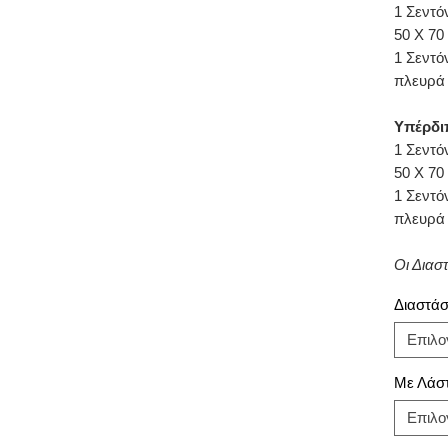
1 Σεντό
50 Χ 70
1 Σεντό
πλευρά
Υπέρδι
1 Σεντό
50 Χ 70
1 Σεντό
πλευρά
Οι Διασ
Διαστάσε
Επιλο
Με Λάστ
Επιλο