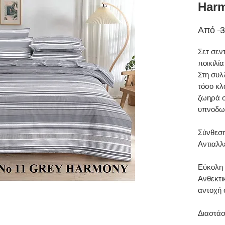
Har
Από
 
Σετ σεν
ποικιλί
Στη συλλ
τόσο κλ
ζωηρά σ
υπνοδωμ
Σύνθεσ
Αντιαλλ
Εύκολη 
Ανθεκτι
αντοχή 
Διαστάσε