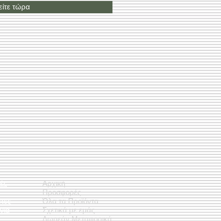
ίτε τώρα
ές
Αρχική
Προσφορές
έτες
Όλα τα Προϊόντα
νια
Σχετικά με εμάς
Δωρεάν Μεταφορικά