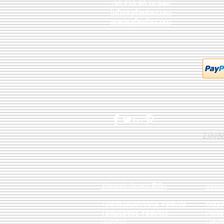
+30 210 50.14.994
info@yfanta.com
www.yfanta.com
Σύνδ
Υφαντά Λευκά Είδη
Διακ
Τραπεζομάντηλα Υφαντά
Μαξι
Τραβέρσες Υφαντές
Ριχτ
Runner
Πάντ