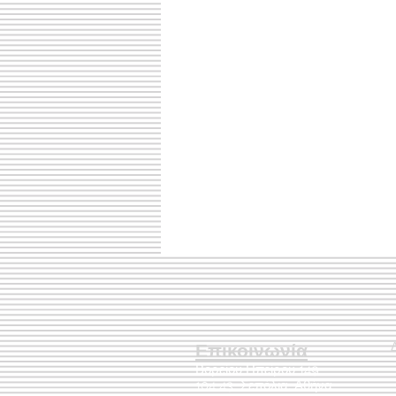
Επικοινωνία
Βορείου Ηπείρου 149
104 43
Σεπόλια,
Αθήνα