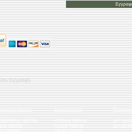
Εγγραφε
εση/Εγγραφή
οσμητικά Υφαντά
Υφαντά Χαλιά
Προσφορ
λαροθήκες Υφαντές
Πατάκια Υφαντά
Σετ Πετσ
άρια Υφαντά
Κιλίμια Υφαντά
Σετ Σεντό
ες Υφαντές
Χαλιά Viscose