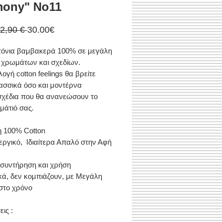
mony" Νο11
Κανονική
Τιμή
32,90 € 
30.00€
τιμή
Έκπτωσης
τόνια βαμβακερά 100% σε μεγάλη
α χρωμάτων και σχεδίων.
ογή cotton feelings θα βρείτε
ασσικά όσο και μοντέρνα
χέδια που θα ανανεώσουν το
άτιό σας.
η 100% Cotton
εργικό, Ιδιαίτερα Απαλό στην Αφή
συντήρηση και χρήση
κά, δεν κομπιάζουν, με Μεγάλη
στο χρόνο
ις :