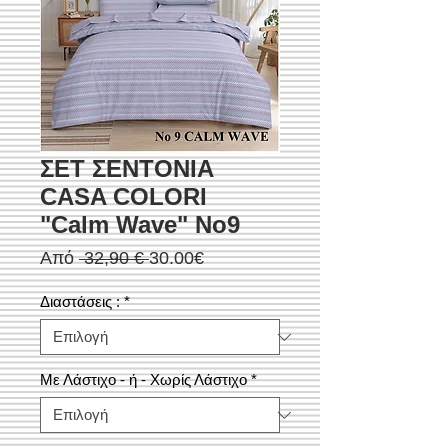
ΣΕΤ ΣΕΝΤΟΝΙΑ
CASA COLORI
"Calm Wave" Νο9
Κανονική
Τιμή
Από
 32,90 € 
30.00€
τιμή
Έκπτωσης
Διαστάσεις :
*
Με Λάστιχο - ή - Χωρίς Λάστιχο
*