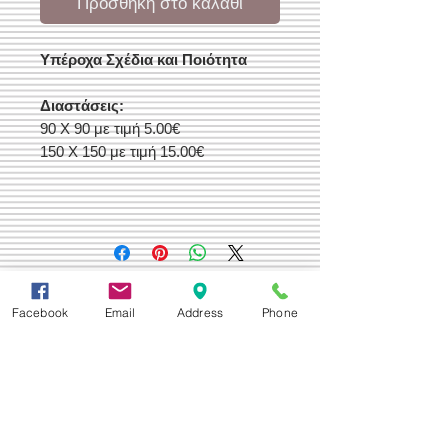
Προσθήκη στο καλάθι
Υπέροχα Σχέδια και Ποιότητα
Διαστάσεις:
90 Χ 90 με τιμή 5.00€
150 Χ 150 με τιμή 15.00€
Δεχόμαστε
Facebook
Email
Address
Phone
Επικοινωνία
Βορείου Ηπείρου 149
104 43
Σεπόλια,
Αθήνα
+30 210 50.14.994
info@yfanta.com