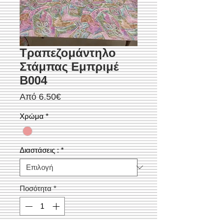
Τραπεζομάντηλο
Στάμπας Εμπριμέ
Β004
Τιμή
Από
6.50€
Έκπτωσης
Χρώμα
*
Διαστάσεις :
*
Ποσότητα
*