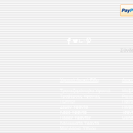
Σύνδ
Υφαντά Λευκά Είδη
Διακ
Τραπεζομάντηλα Υφαντά
Μαξι
Τραβέρσες Υφαντές
Ριχτ
Runner
Πάντ
Σεμέν Υφαντά
Πίνακ
Καρέ Υφαντά
Τσάν
Ποδιές Υφαντές
Θρησ
Καλύμματα Υφαντά
Μαξιλάρια Ύπνου