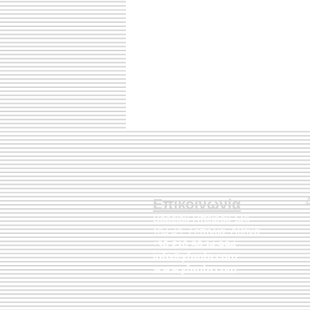
Επικοινωνία
Βορείου Ηπείρου 149
104 43
Σεπόλια,
Αθήνα
+30 210 50.14.994
info@yfanta.com
www.yfanta.com