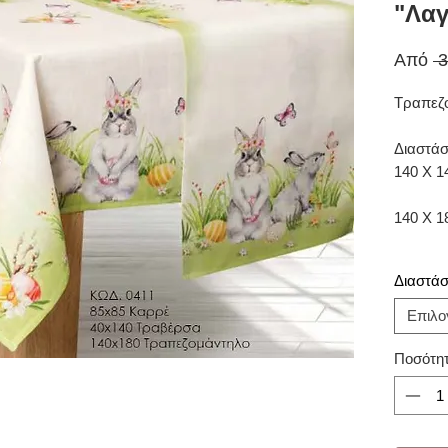
"Λαγ
Από
 
Τραπεζ
Διαστάσ
140 Χ 1
140 Χ 
Διαστάσε
Επιλο
Ποσότη