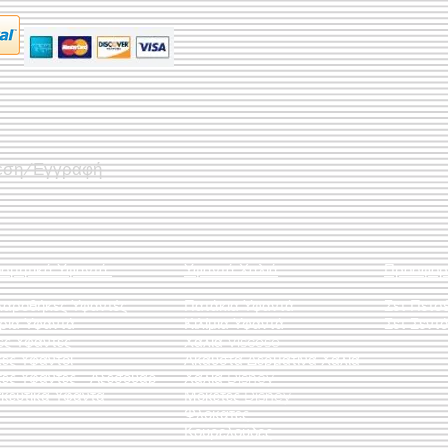
εση/Εγγραφή
οσμητικά Υφαντά
Υφαντά Χαλιά
Προσφορ
λαροθήκες Υφαντές
Πατάκια Υφαντά
Σετ Πετσ
άρια Υφαντά
Κιλίμια Υφαντά
Σετ Σεντό
ες Υφαντές
Χαλιά Viscose
ες Υφαντοί
Άκαυστα Δερμάτινα Χαλιά
τες Υφαντές - Αξεσουάρ
Χαλιά Disney
κευτικά Υφαντά
Μοκέτες Disney
Φλοκάτες
Κουρελούδες