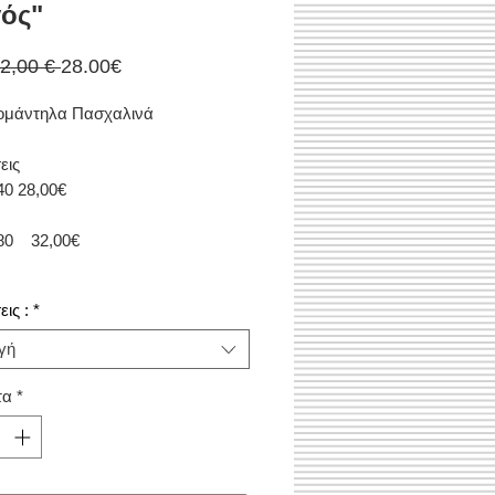
ός"
Κανονική
Τιμή
32,00 € 
28.00€
τιμή
Έκπτωσης
ομάντηλα Πασχαλινά
εις
40 28,00€
180 32,00€
ις :
*
γή
τα
*