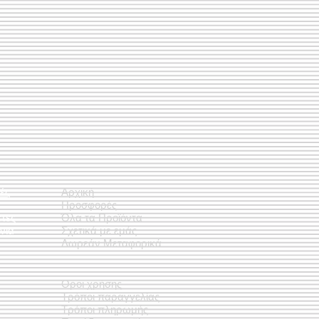
ές
Αρχική
Προσφορές
έτες
Όλα τα Προϊόντα
νια
Σχετικά με εμάς
Δωρεάν Μεταφορικά
Όροι χρήσης
Τρόποι παραγγελίας
Τρόποι πληρωμής