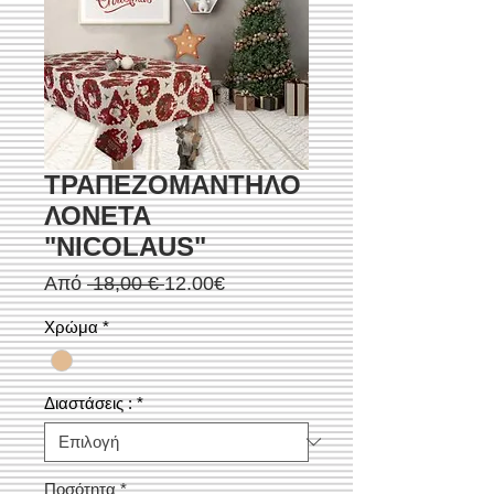
ΤΡΑΠΕΖΟΜΑΝΤΗΛΟ
ΛΟΝΕΤΑ
"NICOLAUS"
Κανονική
Τιμή
Από
 18,00 € 
12.00€
τιμή
Έκπτωσης
Χρώμα
*
Διαστάσεις :
*
Ποσότητα
*