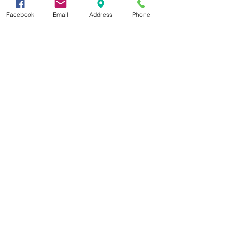
Facebook
Email
Address
Phone
Δεχόμαστε
Επικοινωνία
Βορείου Ηπείρου 149
104 43
Σεπόλια,
Αθήνα
+30 210 50.14.994
info@yfanta.com
www.yfanta.com
Αρχική
Προσφορές
Όλα τα Προϊόντα
Σχετικά με εμάς
Δωρεάν Μεταφορικά
Εγγραφείτε στη λίστα
αλληλογραφίας μας