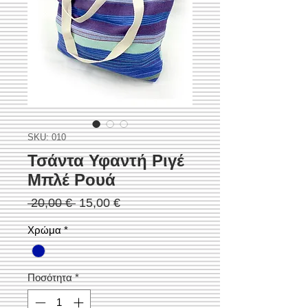
SKU: 010
Τσάντα Υφαντή Ριγέ
Μπλέ Ρουά
Κανονική
Τιμή
 20,00 € 
15,00 €
τιμή
Έκπτωσης
Χρώμα
*
Ποσότητα
*