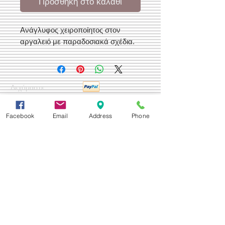
Προσθήκη στο καλάθι
Ανάγλυφος χειροποίητος στον
αργαλειό με παραδοσιακά σχέδια.
Δεχόμαστε
Facebook
Email
Address
Phone
Επικοινωνία
Βορείου Ηπείρου 149
104 43
Σεπόλια,
Αθήνα
+30 210 50.14.994
info@yfanta.com
www.yfanta.com
Αρχική
Προσφορές
Όλα τα Προϊόντα
Σχετικά με εμάς