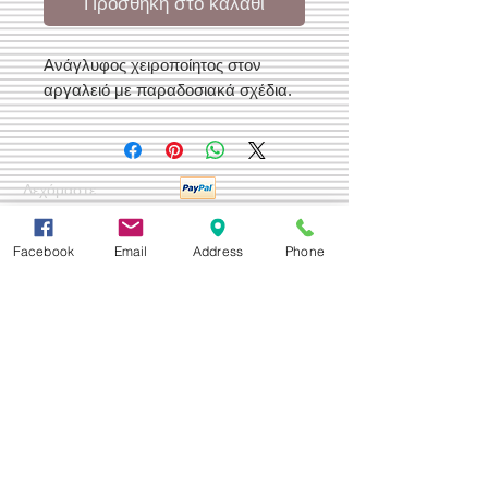
Προσθήκη στο καλάθι
Ανάγλυφος χειροποίητος στον
αργαλειό με παραδοσιακά σχέδια.
Δεχόμαστε
Facebook
Email
Address
Phone
Επικοινωνία
Βορείου Ηπείρου 149
104 43
Σεπόλια,
Αθήνα
+30 210 50.14.994
info@yfanta.com
www.yfanta.com
Αρχική
Προσφορές
Όλα τα Προϊόντα
Σχετικά με εμάς