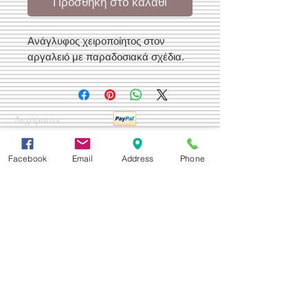
Προσθήκη στο καλάθι
Ανάγλυφος χειροποίητος στον
αργαλειό με παραδοσιακά σχέδια.
Δεχόμαστε
Facebook
Email
Address
Phone
Επικοινωνία
Βορείου Ηπείρου 149
104 43
Σεπόλια,
Αθήνα
+30 210 50.14.994
info@yfanta.com
www.yfanta.com
Αρχική
Προσφορές
Όλα τα Προϊόντα
Σχετικά με εμάς