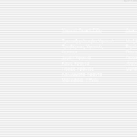
Υφαντά Λευκά Είδη
Διακ
Τραπεζομάντηλα Υφαντά
Μαξι
Τραβέρσες Υφαντές
Ριχτ
Runner
Πάντ
Σεμέν Υφαντά
Πίνακ
Καρέ Υφαντά
Τσάν
Ποδιές Υφαντές
Θρησ
Καλύμματα Υφαντά
Μαξιλάρια Ύπνου