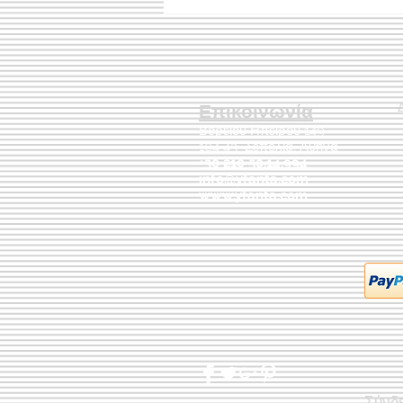
Επικοινωνία
Βορείου Ηπείρου 149
104 43
Σεπόλια,
Αθήνα
+30 210 50.14.994
info@yfanta.com
www.yfanta.com
Σύνδ