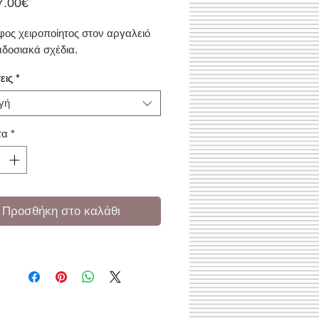
Τιμή
7.00€
Έκπτωσης
ος χειροποίητος στον αργαλειό
δοσιακά σχέδια.
εις
*
γή
τα
*
Προσθήκη στο καλάθι