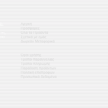
ές
Αρχική
Προσφορές
έτες
Όλα τα Προϊόντα
νια
Σχετικά με εμάς
Δωρεάν Μεταφορικά
Όροι χρήσης
Τρόποι παραγγελίας
Τρόποι πληρωμής
Παράδοση προϊόντων
Πολιτική επιστροφών
Προσωπικά Δεδομένα