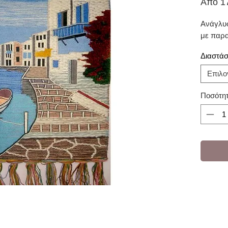
Από
1
Ανάγλυφ
με παρα
Διαστάσ
Επιλο
Ποσότη