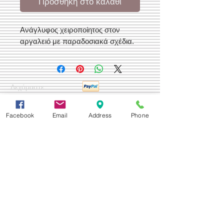
Προσθήκη στο καλάθι
Ανάγλυφος χειροποίητος στον
αργαλειό με παραδοσιακά σχέδια.
Δεχόμαστε
Facebook
Email
Address
Phone
Επικοινωνία
Βορείου Ηπείρου 149
104 43
Σεπόλια,
Αθήνα
+30 210 50.14.994
info@yfanta.com
www.yfanta.com
Αρχική
Προσφορές
Όλα τα Προϊόντα
Σχετικά με εμάς