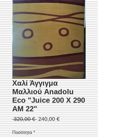
Χαλί Άγγιγμα
Μαλλιού Anadolu
Eco "Juice 200 Χ 290
AM 22"
Κανονική
Τιμή
 320,00 € 
240,00 €
τιμή
Έκπτωσης
Ποσότητα
*