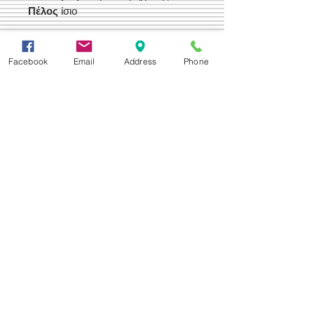
Πέλος
ίσιο
Τιμή Έκπτωσης 240,00 €
Facebook
Email
Address
Phone
Δεχόμαστε
Επικοινωνία
Βορείου Ηπείρου 149
104 43
Σεπόλια,
Αθήνα
+30 210 50.14.994
info@yfanta.com
www.yfanta.com
Αρχική
Προσφορές
Όλα τα Προϊόντα
Σχετικά με εμάς
Δωρεάν Μεταφορικά