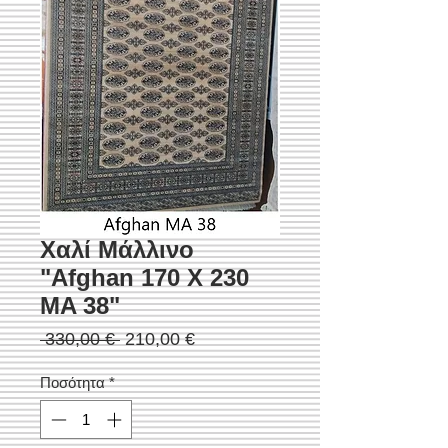
Χαλί Μάλλινο
"Afghan 170 Χ 230
MA 38"
Κανονική
Τιμή
 330,00 € 
210,00 €
τιμή
Έκπτωσης
Ποσότητα
*