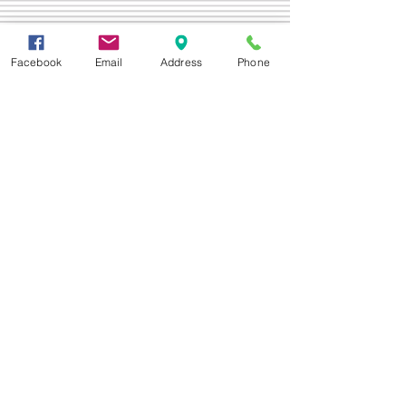
Τιμή Έκπτωσης 210,00 €
Facebook
Email
Address
Phone
Δεχόμαστε
Επικοινωνία
Βορείου Ηπείρου 149
104 43
Σεπόλια,
Αθήνα
+30 210 50.14.994
info@yfanta.com
www.yfanta.com
Αρχική
Προσφορές
Όλα τα Προϊόντα
Σχετικά με εμάς
Δωρεάν Μεταφορικά
Εγγραφείτε στη λίστα