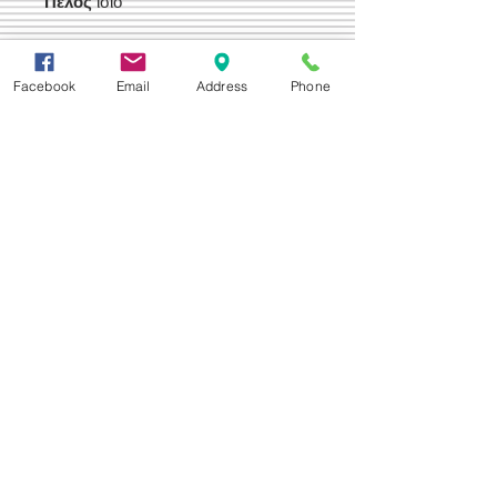
Πέλος
ίσιο
Τιμή Έκπτωσης 220,00 €
Facebook
Email
Address
Phone
Δεχόμαστε
Επικοινωνία
Βορείου Ηπείρου 149
104 43
Σεπόλια,
Αθήνα
+30 210 50.14.994
info@yfanta.com
www.yfanta.com
Αρχική
Προσφορές
Όλα τα Προϊόντα
Σχετικά με εμάς
Δωρεάν Μεταφορικά