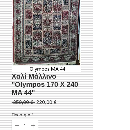
Χαλί Μάλλινο
"Olympos 170 Χ 240
MA 44"
Κανονική
Τιμή
 350,00 € 
220,00 €
τιμή
Έκπτωσης
Ποσότητα
*