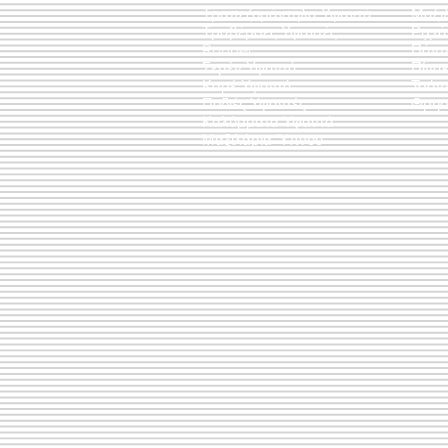
Τραπεζομάντηλα Υφαντά
Μαξι
Τραβέρσες Υφαντές
Ριχτ
Runner
Πάντ
Σεμέν Υφαντά
Πίνακ
Καρέ Υφαντά
Τσάν
Ποδιές Υφαντές
Θρησ
Καλύμματα Υφαντά
Μαξιλάρια Ύπνου