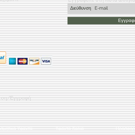
Εγγραφε
εση/Εγγραφή
οσμητικά Υφαντά
Υφαντά Χαλιά
Προσφορ