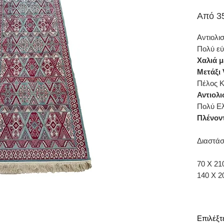
Από
3
Αντιολι
Πολύ ε
Χαλιά μ
Μετάξι 
Πέλος Κ
Αντιολι
Πολύ Ε
Πλένοντ
Διαστάσ
70 Χ 21
140 Χ 2
Επιλέξτ