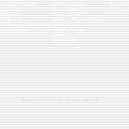
λαροθήκες Υφαντές
Πατάκια Υφαντά
Σετ Πετσ
άρια Υφαντά
Κιλίμια Υφαντά
Σετ Σεντό
ες Υφαντές
Χαλιά Viscose
ες Υφαντοί
Άκαυστα Δερμάτινα Χαλιά
τες Υφαντές - Αξεσουάρ
Χαλιά Disney
κευτικά Υφαντά
Μοκέτες Disney
Φλοκάτες
Κουρελούδες
Traditional Home © 2017 all rights reserved