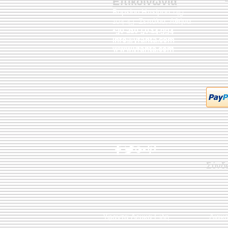
Επικοινωνία
Βορείου Ηπείρου 149
104 43
Σεπόλια,
Αθήνα
+30 210 50.14.994
info@yfanta.com
www.yfanta.com
Σύνδ
Υφαντά Λευκά Είδη
Διακ