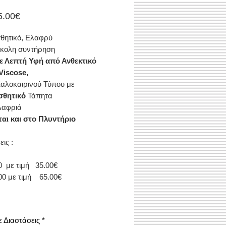
Τιμή
5.00€
Έκπτωσης
σθητικό, Ελαφρύ
ύκολη συντήρηση
ε Λεπτή Υφή από Ανθεκτικό
Viscose,
αλοκαιρινού Τύπου με
σθητικό
Τάπητα
λαφριά
αι και στο Πλυντήριο
εις :
0 με τιμή 35.00€
00 με τιμή 65.00€
ε Διαστάσεις
*