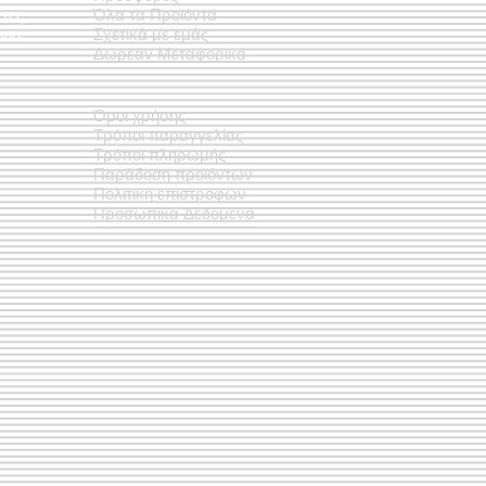
έτες
Όλα τα Προϊόντα
νια
Σχετικά με εμάς
Δωρεάν Μεταφορικά
Όροι χρήσης
Τρόποι παραγγελίας
Τρόποι πληρωμής
Παράδοση προϊόντων
Πολιτική επιστροφών
Προσωπικά Δεδομένα