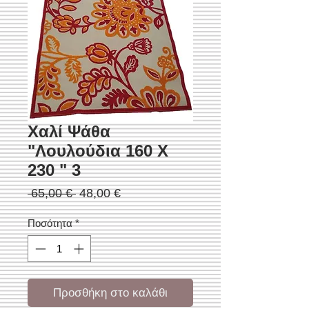
Χαλί Ψάθα
"Λουλούδια 160 Χ
230 " 3
Κανονική
Τιμή
 65,00 € 
48,00 €
τιμή
Έκπτωσης
Ποσότητα
*
Προσθήκη στο καλάθι